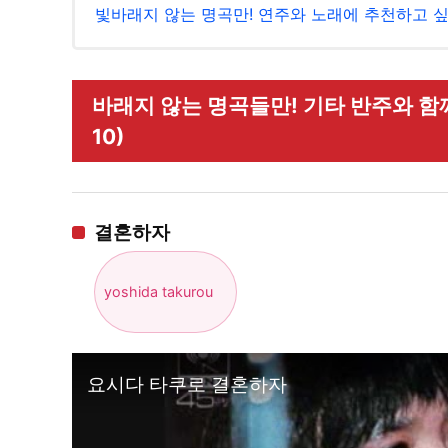
빛바래지 않는 명곡만! 연주와 노래에 추천하고 
바래지 않는 명곡들만! 기타 반주와 함
10)
결혼하자
yoshida takurou
요시다 타쿠로 결혼하자