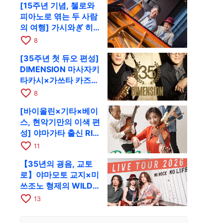
[15주년 기념, 첼로와
피아노로 엮는 두 사람
의 여행] 가시와ぎ 히
로키 & 미쓰다 겐이치
favorite_border
8
가 11월 12일 교토
[35주년 첫 듀오 편성]
RAG로
DIMENSION 마사자키
타카시×가쓰타 카즈키
가 10월 11일 교토
favorite_border
8
RAG로
[바이올린×기타×베이
스, 현악기만의 이색 편
성] 야마가타 출신 RIM
이 첫 전국 투어로 8월
favorite_border
11
17일 RAG에
【35년의 굉음, 교토
로】야마모토 교지×미
쓰조노 형제의 WILD
FLAG가 8월 6일 RAG
favorite_border
13
에서 라이브