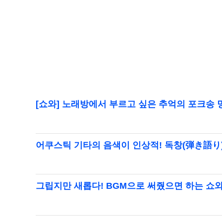
[쇼와] 노래방에서 부르고 싶은 추억의 포크송 
어쿠스틱 기타의 음색이 인상적! 독창(弾き語り
그립지만 새롭다! BGM으로 써줬으면 하는 쇼