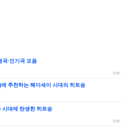
명곡·인기곡 모음
favorite_border
8
)에 추천하는 헤이세이 시대의 히트송
와 시대에 탄생한 히트송
favorite_border
8