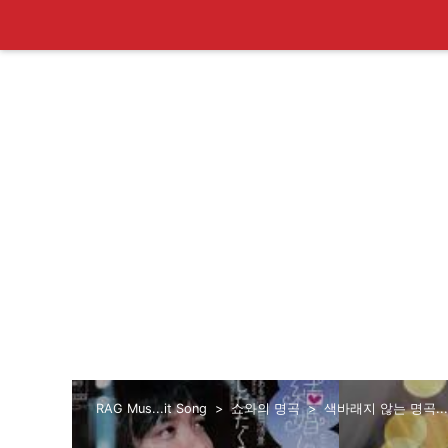
RAG Mus...it Song
쇼와의 명곡
색바래지 않는 명곡..