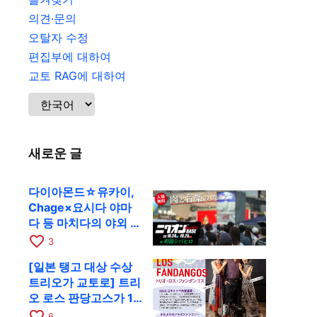
의견·문의
오탈자 수정
편집부에 대하여
교토 RAG에 대하여
새로운 글
다이아몬드☆유카이,
Chage×요시다 야마
다 등 마치다의 야외 페
스티벌에 출연
favorite_border
3
[일본 탱고 대상 수상
트리오가 교토로] 트리
오 로스 판당고스가 10
월 9일 RAG에서 공연
favorite_border
6