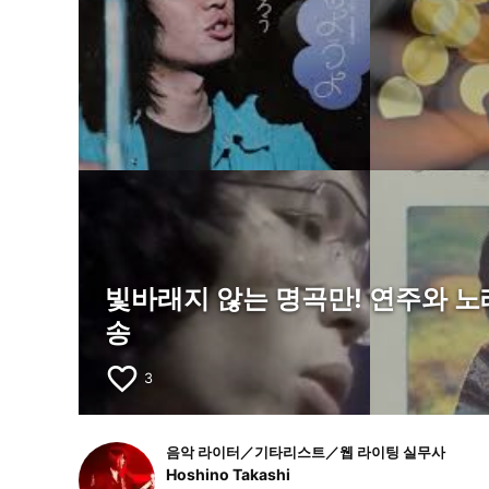
빛바래지 않는 명곡만! 연주와 노
송
favorite_border
3
음악 라이터／기타리스트／웹 라이팅 실무사
Hoshino Takashi