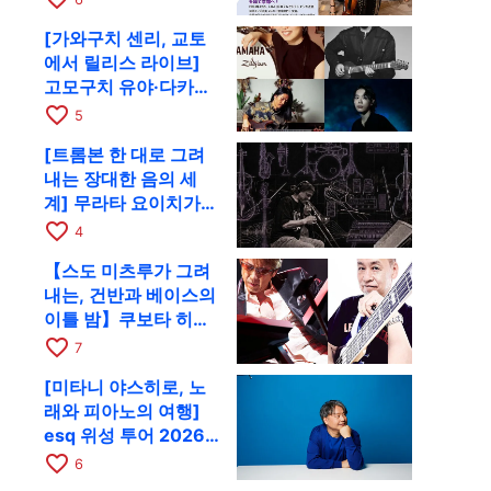
[가와구치 센리, 교토
에서 릴리스 라이브]
고모구치 유야·다카하
시 요시키·도모다 준과
favorite_border
5
함께 9월 28일 RAG로
[트롬본 한 대로 그려
내는 장대한 음의 세
계] 무라타 요이치가
CD 발매 기념 투어로
favorite_border
4
9월 4일 교토에
【스도 미츠루가 그려
내는, 건반과 베이스의
이틀 밤】쿠보타 히로
시, 후지이 소라, 하나
favorite_border
7
다 에미와 교토 RAG에
[미타니 야스히로, 노
서 공동 출연
래와 피아노의 여행]
esq 위성 투어 2026
교토 공연을 10월에 개
favorite_border
6
최