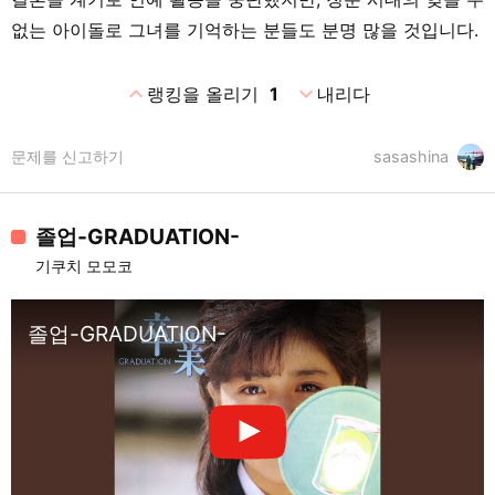
없는 아이돌로 그녀를 기억하는 분들도 분명 많을 것입니다.
expand_less
expand_more
랭킹을 올리기
1
내리다
문제를 신고하기
sasashina
졸업-GRADUATION-
기쿠치 모모코
졸업-GRADUATION-