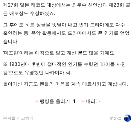
제27회 일본 레코드 대상에서는 최우수 신인상과 제23회 골
든 애로상도 수상하셨죠.
그 후에도 히트 싱글을 잇달아 내고 인기 드라마에도 다수
출연하는 등, 음악 활동에서도 드라마에서도 큰 인기를 얻었
습니다.
‘미포린’이라는 애칭으로 알고 계신 분도 많을 거예요.
또 1980년대 후반에 절대적인 인기를 누렸던 ‘아이돌 사천
왕’으로도 유명했던 나카야마 씨.
돌아가신 지금도 팬들의 마음을 계속 매료시키고 계십니다.
expand_less
expand_more
랭킹을 올리기
1
내리다
문제를 신고하기
moko