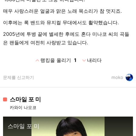
매우 사랑스러운 얼굴과 맑은 노래 목소리가 참 멋지죠.
이후에는 록 밴드와 뮤지컬 무대에서도 활약했습니다.
2005년에 투병 끝에 별세한 후에도 혼다 미나코 씨의 곡들
은 팬들에게 여전히 사랑받고 있습니다.
expand_less
expand_more
랭킹을 올리기
1
내리다
문제를 신고하기
moko
스마일 포 미
카와이 나오코
스마일 포 미