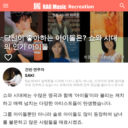
멋진 시니어 라이프
당신이 좋아하는 아이돌은? 쇼와 시대
의 인기 아이돌
favorite_border
최종 업데이트:
2025/1/8
건반 연주자
SAKI
6살 때부터 일렉톤을 시작해 디즈니 음악, 애니송, 드라마와 영화 음악을
주로 연주하고 있습니다. 유튜브와 SNS에 연주 영상을 올리거나 콘서트
활동도 하고 있어요. 일렉톤 경험을 살려 학생 시절에는 신시사이저와 피
아노도 시작했고, 학교 주최 행사에도 출연했습니다. 라이터로서는 음악
쇼와 시대에는 수많은 명곡과 함께 ‘아이돌’이라 불리는 캐치
관련 기사뿐만 아니라 다양한 장르의 글을 다뤄왔기 때문에, 그동안의 경
험을 바탕으로 ‘해보고 싶다!’, ‘들어보고 싶다!’라고 느낄 수 있는 글을 전
하고 매력 넘치는 다양한 아티스트들이 탄생했습니다.
해드리고 싶습니다!
그룹 아이돌뿐만 아니라 솔로 아이돌도 많이 등장하여 남녀
를 불문하고 많은 사람들을 매료시켰죠.