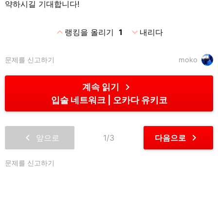
약하시길 기대합니다!
expand_less
expand_more
랭킹을 올리기
1
내리다
문제를 신고하기
moko
chevron_right
계속 읽기
입술 네트워크
오카다 유키코
chevron_left
chevron_right
앞으로
1/3
다음으로
문제를 신고하기