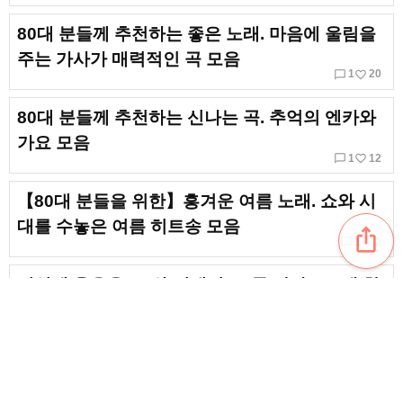
80대 분들께 추천하는 좋은 노래. 마음에 울림을
주는 가사가 매력적인 곡 모음
chat_bubble_outline
favorite_border
1
20
80대 분들께 추천하는 신나는 곡. 추억의 엔카와
가요 모음
chat_bubble_outline
favorite_border
1
12
【80대 분들을 위한】흥겨운 여름 노래. 쇼와 시
대를 수놓은 여름 히트송 모음
ios_share
chat_bubble_outline
favorite_border
1
2
거실에 웃음을! 쇼와 시대의 TV를 달아오르게 한
‘바라도루’들
favorite_border
1
80대 분들께 들어보시길 권하는 응원 송. 쇼와 시
대의 응원가