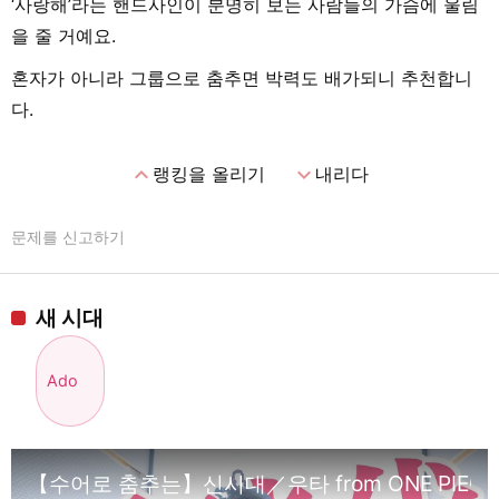
‘사랑해’라는 핸드사인이 분명히 보는 사람들의 가슴에 울림
을 줄 거예요.
혼자가 아니라 그룹으로 춤추면 박력도 배가되니 추천합니
다.
expand_less
expand_more
랭킹을 올리기
내리다
문제를 신고하기
새 시대
Ado
【수어로 춤추는】신시대／우타 from ONE PIEC