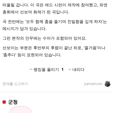
떠올릴 겁니다. 이 곡은 에드 시런이 제작에 참여했고, 유엔
총회에서 선보여 화제가 된 곡입니다.
곡 전반에는 ‘모두 함께 춤을 즐기며 친밀함을 깊게 하자’는
메시지가 담겨 있습니다.
그런 본작의 안무에는 수어가 포함되어 있어요.
선보이는 부분은 후반부의 후렴이 끝난 뒤로, ‘즐거움’이나
‘춤추다’ 등이 표현되어 있습니다.
expand_less
expand_more
랭킹을 올리기
1
내리다
문제를 신고하기
yamamoto
군청