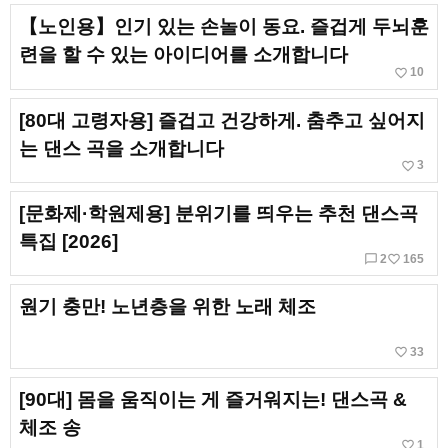
【노인용】인기 있는 손놀이 동요. 즐겁게 두뇌훈
련을 할 수 있는 아이디어를 소개합니다
favorite_border
10
[80대 고령자용] 즐겁고 건강하게. 춤추고 싶어지
는 댄스 곡을 소개합니다
favorite_border
3
[문화제·학원제용] 분위기를 띄우는 추천 댄스곡
특집 [2026]
chat_bubble_outline
favorite_border
2
165
원기 충만! 노년층을 위한 노래 체조
favorite_border
33
[90대] 몸을 움직이는 게 즐거워지는! 댄스곡 &
체조 송
favorite_border
1