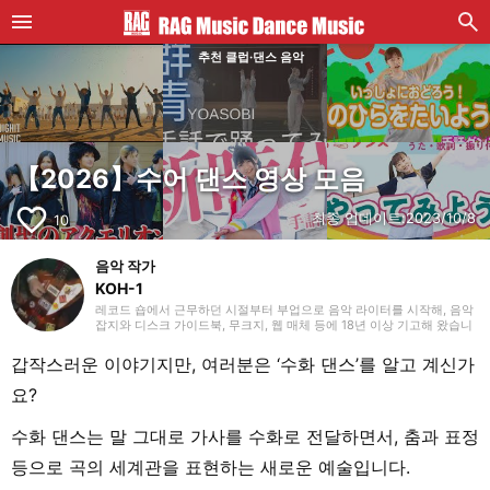
추천 클럽·댄스 음악
【2026】수어 댄스 영상 모음
favorite_border
최종 업데이트:
2023/10/8
10
음악 작가
KOH-1
레코드 숍에서 근무하던 시절부터 부업으로 음악 라이터를 시작해, 음악
잡지와 디스크 가이드북, 무크지, 웹 매체 등에 18년 이상 기고해 왔습니
다. 라이터로서는 주로 서양 음악을 다루지만, 음악 리스너로서는 35년
넘게 ‘좋아하는 것을 좋아한다’를 모토로 호기심을 잃지 않으려 항상 마음
갑작스러운 이야기지만, 여러분은 ‘수화 댄스’를 알고 계신가
쓰고 있습니다. 밴드 활동 경력이 있으며, 작사·작곡을 맡는 베이시스트
의 포지션이었습니다. 연주 경험이 있는 악기는 베이스, 기타, 피아노입
요?
니다. 40대 중반부터 영어 공부를 시작해 현재도 계속하고 있습니다.
수화 댄스는 말 그대로 가사를 수화로 전달하면서, 춤과 표정
등으로 곡의 세계관을 표현하는 새로운 예술입니다.