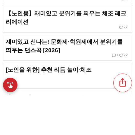
【노인용】재미있고 분위기를 띄우는 체조 레크
리에이션
favorite_border
27
재미있고 신나는! 문화제·학원제에서 분위기를
띄우는 댄스곡 [2026]
chat_bubble_outline
favorite_border
1
22
[노인을 위한] 추천 리듬 놀이·체조
ios_share
favorite_border
swipe
10
손끝으로 음악을 탐색
【노인용】간단한 리듬 체조. 추천 곡과 체조를
소개합니다
favorite_border
20
[노년층 대상] 요양원에서 분위기를 띄우는! 즐거
운 여흥