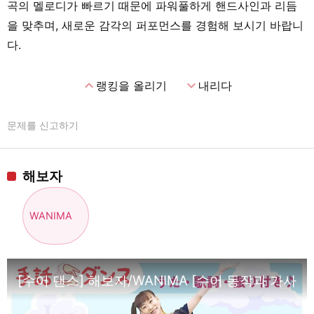
곡의 멜로디가 빠르기 때문에 파워풀하게 핸드사인과 리듬
을 맞추며, 새로운 감각의 퍼포먼스를 경험해 보시기 바랍니
다.
expand_less
expand_more
랭킹을 올리기
내리다
문제를 신고하기
해보자
WANIMA
[수어 댄스] 해보자/WANIMA [수어 동작과 가사, 