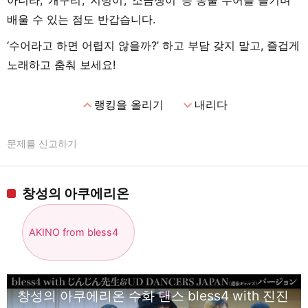
아니라, ‘개구리’, ‘지렁이’, ‘소금쟁이’ 등 동물 수어를 즐기며
배울 수 있는 점도 반갑습니다.
‘수어라고 하면 어렵지 않을까?’ 하고 부담 갖지 말고, 즐겁게
노래하고 춤춰 보세요!
expand_less
expand_more
랭킹을 올리기
내리다
문제를 신고하기
창성의 아쿠에리온
AKINO from bless4
창성의 아쿠에리온 수화 댄스 bless4 with 진진 선생