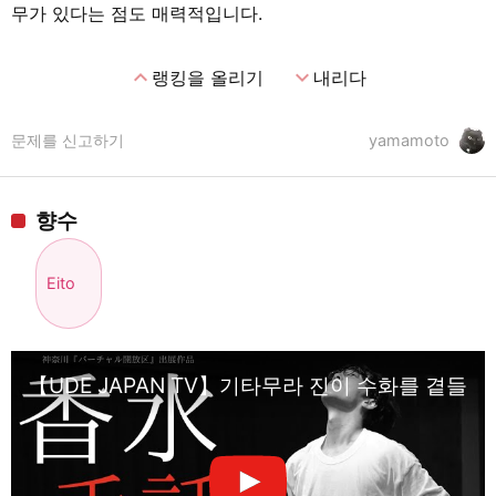
무가 있다는 점도 매력적입니다.
expand_less
expand_more
랭킹을 올리기
내리다
문제를 신고하기
yamamoto
향수
Eito
【UDE JAPAN TV】기타무라 진이 수화를 곁들여