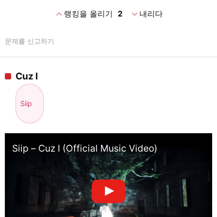
expand_less
expand_more
랭킹을 올리기
2
내리다
문제를 신고하기
Cuz I
Siip
Siip – Cuz I (Official Music Video)