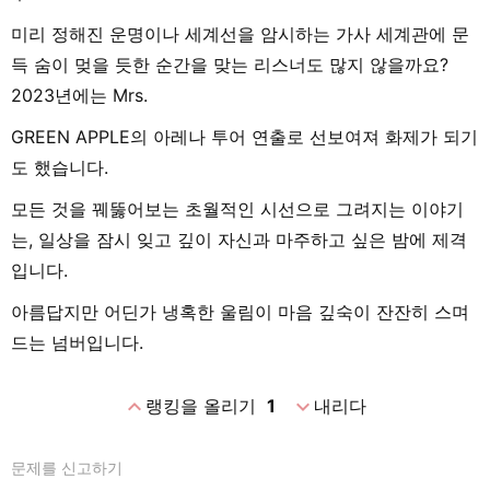
미리 정해진 운명이나 세계선을 암시하는 가사 세계관에 문
득 숨이 멎을 듯한 순간을 맞는 리스너도 많지 않을까요?
2023년에는 Mrs.
GREEN APPLE의 아레나 투어 연출로 선보여져 화제가 되기
도 했습니다.
모든 것을 꿰뚫어보는 초월적인 시선으로 그려지는 이야기
는, 일상을 잠시 잊고 깊이 자신과 마주하고 싶은 밤에 제격
입니다.
아름답지만 어딘가 냉혹한 울림이 마음 깊숙이 잔잔히 스며
드는 넘버입니다.
expand_less
expand_more
랭킹을 올리기
1
내리다
문제를 신고하기