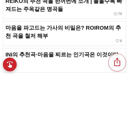
REIKO의 추천 곡을 한꺼번에 소개 | 들을수록 빠
져드는 주옥같은 명곡들
favorite_border
70
마음을 파고드는 가사의 비밀은? ROIROM의 추
천 곡을 철저 해부
favorite_border
6
INI의 추천곡·마음을 찌르는 인기곡은 이것이다
ios_share
swipe
손끝으로 음악을 탐색
한 번 들으면 중독된다! sumika의 명곡. 추천하
는 인기 곡
FRUITS ZIPPER의 추천곡·인기곡은 이것. 들을
수록 빠져드는 명곡 가이드
favorite_border
4
content_copy