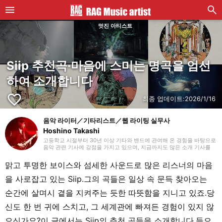
멋진 아티스트
Siip 추천곡·마음에 스미는 명곡을 엄선
하여 소개합니다
favorite_border
최종 업데이트:
2026/1/16
음악 라이터／기타리스트／웹 라이팅 실무사
Hoshino Takashi
고등학교 시절부터 30년 이상 기타와 밴드에 관여해 온 경험을 바탕으로
음악 관련 기사에 강점을 가지고 있으며, 지금까지도 많은 소개 기사를
맡아 왔습니다. 기타를 치기 시작했을 때부터 하드 록과 헤비 메탈 같은
장르를 선호하지만, 국내외를 가리지 않고 매일 다양한 장르에 귀 기울이
맑고 투명한 보이스와 섬세한 사운드로 많은 리스너의 마음
도록 하고 있습니다. 2018년부터 프리랜서 라이터로 활동을 시작했으며,
웹 라이팅 실무 자격을 보유하고 있습니다. 또한 라이팅 외에도 영상 편
을 사로잡고 있는 Siip.그의 곡들은 일상 속 문득 찾아오는
집을 공부하고 있습니다. 개인적으로는 초등학생 자녀를 돌보고 있으며,
파쿠르와 댄스 등 학원 활동을 챙기면서 지내고 있습니다.
순간에 살며시 곁을 지켜주는 듯한 따뜻함을 지니고 있죠.당
신도 한 번 귀에 스치고, 그 세계관에 빠져든 경험이 있지 않
으신가요?이 글에서는 Siip의 추천 곡들을 소개합니다.들으