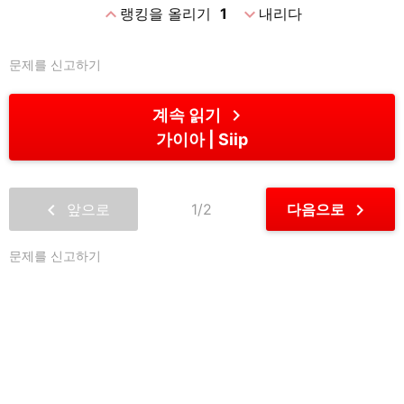
expand_less
expand_more
랭킹을 올리기
1
내리다
문제를 신고하기
chevron_right
계속 읽기
가이아
Siip
chevron_left
chevron_right
앞으로
1/2
다음으로
문제를 신고하기