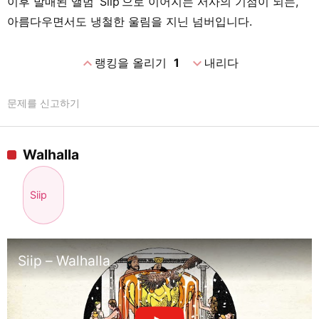
이후 발매된 앨범 ‘Siip’으로 이어지는 서사의 기점이 되는,
아름다우면서도 냉철한 울림을 지닌 넘버입니다.
expand_less
expand_more
랭킹을 올리기
1
내리다
문제를 신고하기
Walhalla
Siip
Siip – Walhalla