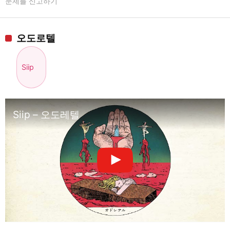
문제를 신고하기
오도로텔
Siip
Siip – 오도레텔