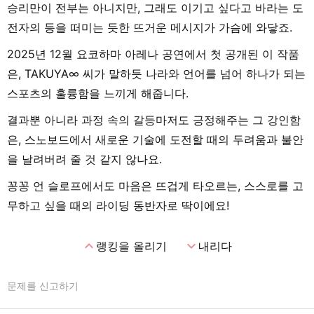
승리만이 전부는 아니지만, 그래도 이기고 싶다고 바라는 도
전자의 등을 떠미는 듯한 뜨거운 메시지가 가슴에 와닿죠.
2025년 12월 요코하마 아레나 공연에서 첫 공개된 이 작품
은, TAKUYA∞ 씨가 말하듯 나라와 언어를 넘어 하나가 되는
스포츠의 훌륭함을 느끼게 해줍니다.
결과뿐 아니라 과정 속의 갈등마저도 긍정해주는 그 강인함
은, 스노보드에서 새로운 기술에 도전할 때의 두려움과 불안
을 날려버려 줄 것 같지 않나요.
꽁꽁 언 슬로프에서도 마음은 뜨겁게 타오르는, 스스로를 고
무하고 싶을 때의 라이딩 동반자로 딱이에요!
expand_less
expand_more
랭킹을 올리기
내리다
문제를 신고하기