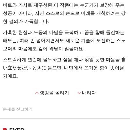
비트와 가사로 재구성된 이 작품에는 누군가가 보장해 주는
성공이 아니라, 자신 스스로의 손으로 미래를 개척하려는 강
한 결의가 가득합니다.
가혹한 현실과 노동의 나날을 극복하고 꿈을 향해 돌진하는
태도는, 여러 번 넘어지면서도 새로운 기술에 도전하는 스노
보더의 마음에도 깊이 와닿지 않을까요.
스트릭하게 연습에 몰두하고 싶을 때나 꺾일 듯한 마음을 奮
い立たせたい ときに 들으면, 내면에서 뜨거운 힘이 솟아날
거예요.
expand_less
expand_more
랭킹을 올리기
내리다
문제를 신고하기
EVER