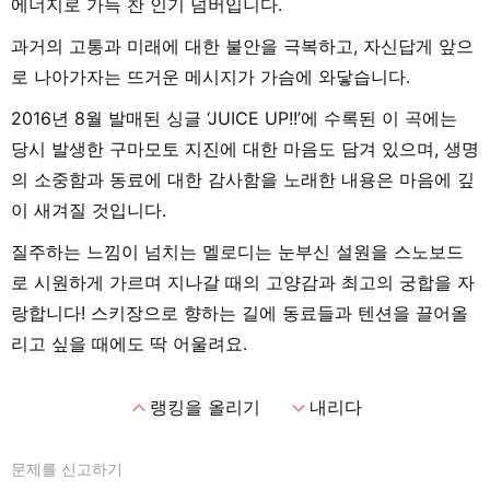
에너지로 가득 찬 인기 넘버입니다.
과거의 고통과 미래에 대한 불안을 극복하고, 자신답게 앞으
로 나아가자는 뜨거운 메시지가 가슴에 와닿습니다.
2016년 8월 발매된 싱글 ‘JUICE UP!!’에 수록된 이 곡에는
당시 발생한 구마모토 지진에 대한 마음도 담겨 있으며, 생명
의 소중함과 동료에 대한 감사함을 노래한 내용은 마음에 깊
이 새겨질 것입니다.
질주하는 느낌이 넘치는 멜로디는 눈부신 설원을 스노보드
로 시원하게 가르며 지나갈 때의 고양감과 최고의 궁합을 자
랑합니다! 스키장으로 향하는 길에 동료들과 텐션을 끌어올
리고 싶을 때에도 딱 어울려요.
expand_less
expand_more
랭킹을 올리기
내리다
문제를 신고하기