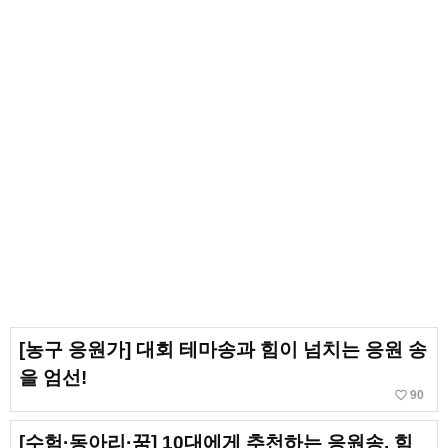
[농구 응원가] 대회 테마송과 힘이 넘치는 응원 송
을 엄선!
favorite_border
90
[수험·동아리·꿈] 10대에게 추천하는 응원송. 힘