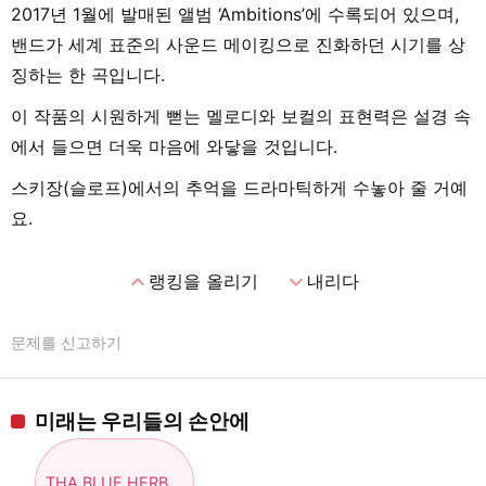
2017년 1월에 발매된 앨범 ‘Ambitions’에 수록되어 있으며,
밴드가 세계 표준의 사운드 메이킹으로 진화하던 시기를 상
징하는 한 곡입니다.
이 작품의 시원하게 뻗는 멜로디와 보컬의 표현력은 설경 속
에서 들으면 더욱 마음에 와닿을 것입니다.
스키장(슬로프)에서의 추억을 드라마틱하게 수놓아 줄 거예
요.
expand_less
expand_more
랭킹을 올리기
내리다
문제를 신고하기
미래는 우리들의 손안에
THA BLUE HERB