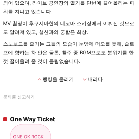
되어 있으며, 라이브 공연장의 열기를 단번에 끌어올리는 파
워를 지니고 있습니다.
MV 촬영이 후쿠시마현의 네코마 스키장에서 이뤄진 것으로
도 알려져 있고, 설산과의 궁합은 최상.
스노보드를 즐기는 그들의 모습이 눈앞에 떠오를 듯해, 슬로
프에 향하는 차 안은 물론, 활주 중 BGM으로도 분위기를 한
껏 끌어올려 줄 것이 틀림없습니다.
expand_less
expand_more
랭킹을 올리기
내리다
문제를 신고하기
One Way Ticket
ONE OK ROCK