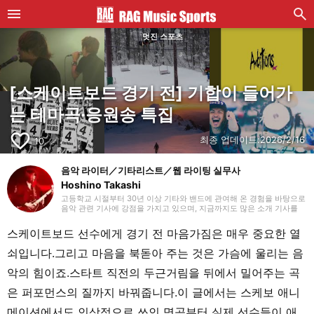
멋진 스포츠
[스케이트보드 경기 전] 기합이 들어가
는 테마곡·응원송 특집
favorite_border
최종 업데이트:
2026/2/16
10
음악 라이터／기타리스트／웹 라이팅 실무사
Hoshino Takashi
고등학교 시절부터 30년 이상 기타와 밴드에 관여해 온 경험을 바탕으로
음악 관련 기사에 강점을 가지고 있으며, 지금까지도 많은 소개 기사를
맡아 왔습니다. 기타를 치기 시작했을 때부터 하드 록과 헤비 메탈 같은
장르를 선호하지만, 국내외를 가리지 않고 매일 다양한 장르에 귀 기울이
스케이트보드 선수에게 경기 전 마음가짐은 매우 중요한 열
도록 하고 있습니다. 2018년부터 프리랜서 라이터로 활동을 시작했으며,
웹 라이팅 실무 자격을 보유하고 있습니다. 또한 라이팅 외에도 영상 편
쇠입니다.그리고 마음을 북돋아 주는 것은 가슴에 울리는 음
집을 공부하고 있습니다. 개인적으로는 초등학생 자녀를 돌보고 있으며,
파쿠르와 댄스 등 학원 활동을 챙기면서 지내고 있습니다.
악의 힘이죠.스타트 직전의 두근거림을 뒤에서 밀어주는 곡
은 퍼포먼스의 질까지 바꿔줍니다.이 글에서는 스케보 애니
메이션에서도 인상적으로 쓰인 명곡부터 실제 선수들이 애