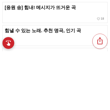
[응원 송] 힘내! 메시지가 뜨거운 곡
favorite_border
18
힘낼 수 있는 노래. 추천 명곡, 인기 곡
ios_share
favorite_border
swipe
13
손끝으로 음악을 탐색
[응원 송] 마음을 북돋아 주는 숨은 명곡. 아는 사
람만 아는 응원가
[노력하는 사람에게 선물하고 싶은] 응원의 응원
송
favorite_border
33
content_copy
[응원송] 고민하거나 방황하거나 불안할 때 듣고
싶은 곡 [일본 대중가요]