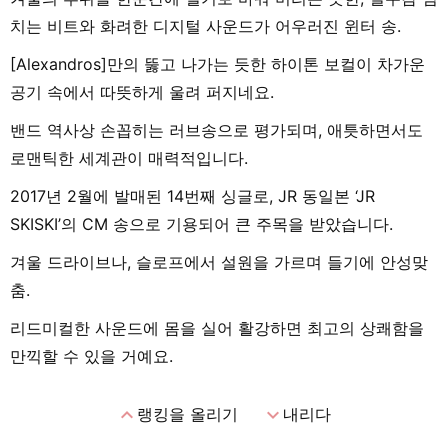
치는 비트와 화려한 디지털 사운드가 어우러진 윈터 송.
[Alexandros]만의 뚫고 나가는 듯한 하이톤 보컬이 차가운
공기 속에서 따뜻하게 울려 퍼지네요.
밴드 역사상 손꼽히는 러브송으로 평가되며, 애틋하면서도
로맨틱한 세계관이 매력적입니다.
2017년 2월에 발매된 14번째 싱글로, JR 동일본 ‘JR
SKISKI’의 CM 송으로 기용되어 큰 주목을 받았습니다.
겨울 드라이브나, 슬로프에서 설원을 가르며 들기에 안성맞
춤.
리드미컬한 사운드에 몸을 실어 활강하면 최고의 상쾌함을
만끽할 수 있을 거예요.
expand_less
expand_more
랭킹을 올리기
내리다