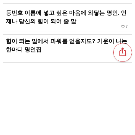
등번호 이름에 넣고 싶은 마음에 와닿는 명언. 언
제나 당신의 힘이 되어 줄 말
favorite_border
7
힘이 되는 말에서 파워를 얻을지도? 기운이 나는
한마디 명언집
ios_share
favorite_border
3
동료를 생각하는 마음을 뜨겁게 하는 명언. 신뢰
와 유대의 말에서 힘을 얻을 수 있습니다
favorite_border
7
강력한 말이 등을 떠밀어 준다! 지금보다 더 노력
할 수 있게 해 주는 말
favorite_border
2
content_copy
생각만 해도 용기가 솟아난다! 위인과 저명인이
전하는 마음에 깊이 와닿는 명언