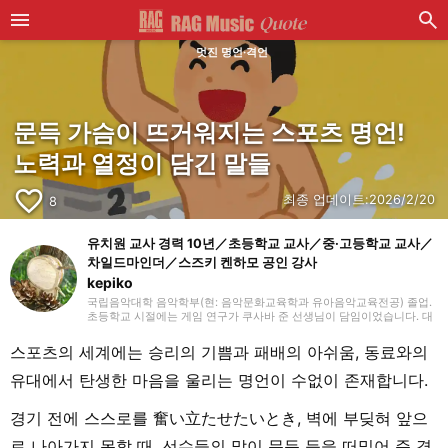
멋진 명언·격언
문득 가슴이 뜨거워지는 스포츠 명언!
노력과 열정이 담긴 말들
favorite_border
최종 업데이트:
2026/2/20
8
유치원 교사 경력 10년／초등학교 교사／중·고등학교 교사／
차일드마인더／스즈키 켄하모 공인 강사
kepiko
국립음악대학 음악학부(현: 음악문화교육학과 유아음악교육전공) 졸업.
초등학교 시절에는 게임 연구가 쿠사바 준 선생님이 담임이었습니다. 대
학 졸업 후 유치원 교사로 10년간, 방과후 보육 지도원으로 7년간 근무한
뒤, 싱가포르의 국제학교에서 음악 교사로 부임. 음악 교육뿐만 아니라
스포츠의 세계에는 승리의 기쁨과 패배의 아쉬움, 동료와의
일본 문화와 전승 놀이, 레크리에이션 등을 전하는 활동도 하며 많은 아
이들과 교류해 왔습니다. 그 후 쇼가쿠칸에서 프리랜서 라이터, 기획, 편
유대에서 탄생한 마음을 울리는 명언이 수없이 존재합니다.
집 일을 통해 즐거운 어른들과의 만남을 거치며 전달하는 것의 즐거움을
경험. 교육 현장에서 키운 시각과 편집자로서의 경험을 살려, 인풋과 아
웃풋을 소중히 하며 음악과 아이들과 관련된 분야를 중심으로 실천에 도
경기 전에 스스로를 奮い立たせたいとき, 벽에 부딪혀 앞으
움이 되는 정보를 전해드립니다. 취미는 악기, 노래, 수공예, 장난감, 그림
그리기, 전승 놀이, 아웃도어, 책, 공작, 크래프트. 특기는 팽이 기술.
로 나아가지 못할 때, 선수들의 말이 문득 등을 떠밀어 준 경