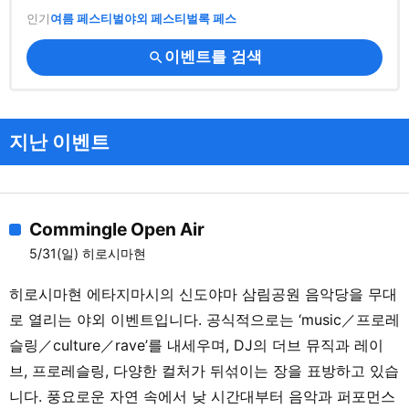
인기
여름 페스티벌
야외 페스티벌
록 페스
이벤트를 검색
search
지난 이벤트
Commingle Open Air
5/31(일) 히로시마현
히로시마현 에타지마시의 신도야마 삼림공원 음악당을 무대
로 열리는 야외 이벤트입니다. 공식적으로는 ‘music／프로레
슬링／culture／rave’를 내세우며, DJ의 더브 뮤직과 레이
브, 프로레슬링, 다양한 컬처가 뒤섞이는 장을 표방하고 있습
니다. 풍요로운 자연 속에서 낮 시간대부터 음악과 퍼포먼스