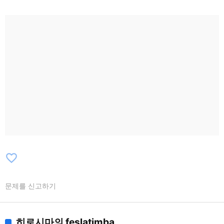
favorite_border
문제를 신고하기
히로시마의 feslatimba