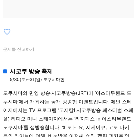
favorite_border
문제를 신고하기
시코쿠 방송 축제
5/30(토)~31(일) 도쿠시마현
도쿠시마의 민영 방송·시코쿠방송(JRT)이 ‘아스타무랜드 도
쿠시마’에서 개최하는 공개 방송형 이벤트입니다. 메인 스테
이지에서는 TV 프로그램 ‘고지칼! 시코쿠방송 페스티벌 스페
셜’, 라디오 미니 스테이지에서는 ‘라지페스 in 아스타무랜드
도쿠시마’를 생방송합니다. 히토ト 요, 시세이큐, 고토 마키
등의 라이브에 더해, 비눗방울 아저씨 쇼와 ‘캡틴 피카츄’의