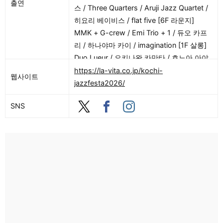
출연
스 / Three Quarters / Aruji Jazz Quartet /
히요리 베이비스 / flat five [6F 라운지]
MMK + G-crew / Emi Trio + 1 / 듀오 카프
리 / 하나야마 카이 / imagination [1F 살롱]
Duo Lueur / 오키나완 카만타 / 호노아 아야
미 다자이 유리 DUO / 재즈 기타 듀오 히로
https://la-vita.co.jp/kochi-
웹사이트
시와 타카시 / Sandwich Parlour + Yumi
jazzfesta2026/
[BF 레스토랑] 트롤 부인부 / 나카무라 사쿠
SNS
야 퀸텟 / FOOL & LOOSE / nostalgie / Fill
In 4MT Quintet + 1 / 고치 라틴 JAZZ 팩토
리 / OSEANO