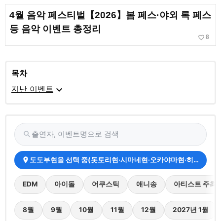
4월 음악 페스티벌【2026】봄 페스·야외 록 페스
등 음악 이벤트 총정리
favorite_border
8
목차
expand_more
지난 이벤트
출연자, 이벤트명으로 검색
search
도도부현을 선택 중(돗토리현·시마네현·오카야마현·히로시마현
place
EDM
아이돌
어쿠스틱
애니송
아티스트 주최
8월
9월
10월
11월
12월
2027년 1월