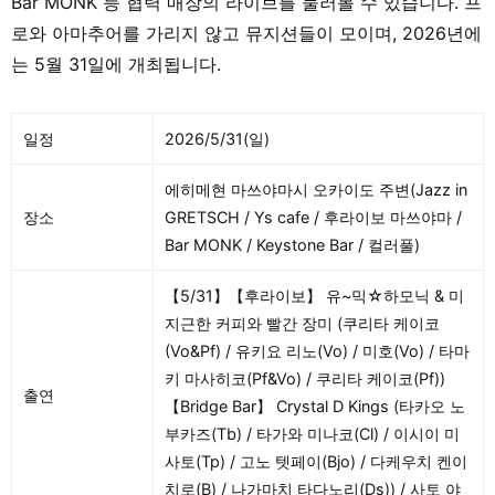
Bar MONK 등 협력 매장의 라이브를 둘러볼 수 있습니다. 프
로와 아마추어를 가리지 않고 뮤지션들이 모이며, 2026년에
는 5월 31일에 개최됩니다.
일정
2026/5/31(일)
에히메현 마쓰야마시 오카이도 주변(Jazz in
장소
GRETSCH / Ys cafe / 후라이보 마쓰야마 /
Bar MONK / Keystone Bar / 컬러풀)
【5/31】【후라이보】 유~믹☆하모닉 & 미
지근한 커피와 빨간 장미 (쿠리타 케이코
(Vo&Pf) / 유키요 리노(Vo) / 미호(Vo) / 타마
키 마사히코(Pf&Vo) / 쿠리타 케이코(Pf))
출연
【Bridge Bar】 Crystal D Kings (타카오 노
부카즈(Tb) / 타가와 미나코(Cl) / 이시이 미
사토(Tp) / 고노 텟페이(Bjo) / 다케우치 켄이
치로(B) / 나가마치 타다노리(Ds)) / 사토 야