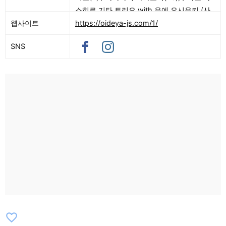
스히로 기타 트리오 with 우에 요시유키 (사
토 야스히로(G) / 사카모토 타카시(B) / 다케
웹사이트
https://oideya-js.com/1/
우치 노부아키(Ds) / 우에 요시유키(Ts&Fl)) /
SNS
아쿠피와 Hygge (아쿠피(Vo) / 미야자키 마
사카즈(G) / 오니시 유키(Sax)) 【Keystone
Bar】 Conversa (모리 노호(Vo) / 미야자키
마사카즈(G) / 세오 코ルト(Mel))
【MONK】 쇼치쿠쿠리가 (마츠바라 준코
(Vo) / 미셸 다케우치(Vo) / 쿠리타 케이코
(Pf&Vo) / 세키야 마사시(G)) / The
Bachelors (하시다 히카루(As) / 후쿠오카
료테츠(Tb) / 다베 죠지(G) / 나카니시 리오
(Pf) / 오야나기 코토(B) / 슈토 유우나(Ds) /
와카하라 카즈나가(Ds)) 【Ys Cafe】 화요
일 나이트 재즈 (이시구로 아케미(Vo) / 뭉슈
이케우치(Vo) / 카요짱(Vo) / 자스민(Vo) /
Ys 유미코(Pf) / 와타나베 츠나요시(B) / 야마
favorite_border
모토 신지(Ds) / 쿠스모토 미쓰오(Ts)) / 재즈