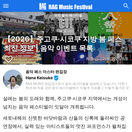
멋진 음악 페스티벌
【2026】주고쿠·시코쿠 지방 봄 페스
최신 정보 | 음악 이벤트 목록
favorite_border
최종 업데이트:
2026/8/9
음악 페스 마스터·편집장
Hane Keisuke
beenhere
RAG MUSIC 편집장으로서 음악 페스티벌을 담당하고 있습니다. 대학 1
학년 때 처음 갔던 음악 페스티벌에서 ‘이렇게 자유롭고 이렇게 즐거운 곳
이 있구나’라고 그 매력에 사로잡혔습니다. 멋진 음악 페스티벌 정보를 전
해 드리고, 음악 페스티벌 팬을 늘리기 위해 매일 발신 중입니다.
설레는 봄의 도래와 함께, 주고쿠·시코쿠 지역에서는 개성이
넘치는 음악 페스티벌이 잇달아 개최됩니다.
세토내해의 산뜻한 바닷바람과 산들의 신록에 둘러싸인 공
연장에서, 실력 있는 아티스트들의 멋진 퍼포먼스가 펼쳐집