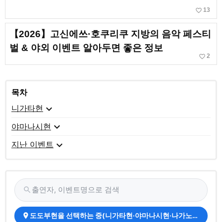
favorite_border
13
【2026】고신에쓰·호쿠리쿠 지방의 음악 페스티
벌 & 야외 이벤트 알아두면 좋은 정보
favorite_border
2
목차
expand_more
니가타현
expand_more
야마나시현
expand_more
지난 이벤트
출연자, 이벤트명으로 검색
search
도도부현을 선택하는 중(니가타현·야마나시현·나가노현·도야마
place