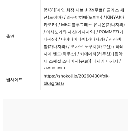
[5/31][메인 회장·서브 회장(무료)] 글래스 세
션(도야마) / 라쿠야히메(도야마) / KINYA(다
카오카) / MBC 블루그래스 유니온(가나자와)
/ 아사노가와 세션(가나자와) / POMMEZ(가
출연
나자와) / 다이다이다이(가나자와) / 산산생
활(가나자와) / 오사무 노구치(하쿠산) / 하레
사메 밴드(하쿠산) / 카에데타(하쿠산) [음악
제 스페셜 스테이지(유료)] 니시키 타카시 /
사이토 조니
https://shokoji.jp/20260430/folk-
웹사이트
bluegrass/