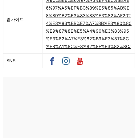
%9C%886%E6%97%A5%EF%BC%88%E
6%97%A5%EF%BC%89%E5%85%AB%E
8%89%B2%E3%83%83%E3%82%AF202
웹사이트
4%E3%83%BB%E7%A7%8B%E3%80%80
%E9%87%8E%E5%A4%96%E3%83%95
%E3%82%A7%E3%82%B9%E3%81%8C
%E8%A1%8C%E3%82%8F%E3%82%8C/
SNS