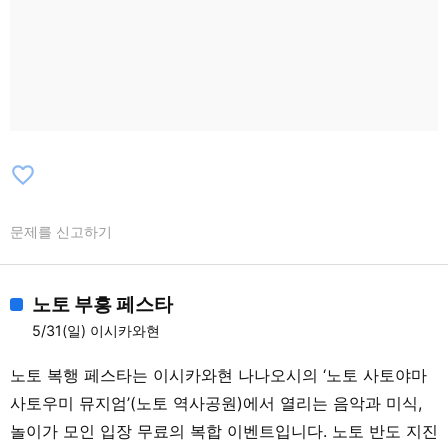
favorite_border
문제를 신고하기
노토 부흥 페스타
5/31(일) 이시카와현
노토 복행 페스타는 이시카와현 나나오시의 ‘노토 사토야마
사토우미 뮤지엄’(노토 역사공원)에서 열리는 음악과 미식,
놀이가 모인 입장 무료의 복합 이벤트입니다. 노토 반도 지진