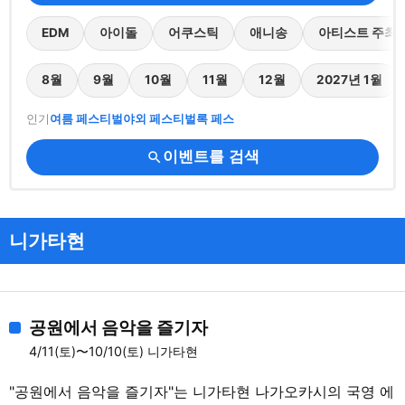
EDM
아이돌
어쿠스틱
애니송
아티스트 주최
8월
9월
10월
11월
12월
2027년 1월
인기
여름 페스티벌
야외 페스티벌
록 페스
이벤트를 검색
search
니가타현
공원에서 음악을 즐기자
4/11(토)〜10/10(토) 니가타현
"공원에서 음악을 즐기자"는 니가타현 나가오카시의 국영 에