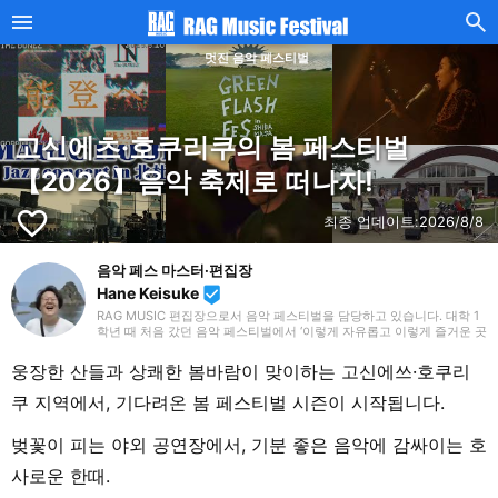
멋진 음악 페스티벌
고신에츠·호쿠리쿠의 봄 페스티벌
【2026】음악 축제로 떠나자!
favorite_border
최종 업데이트:
2026/8/8
음악 페스 마스터·편집장
Hane Keisuke
beenhere
RAG MUSIC 편집장으로서 음악 페스티벌을 담당하고 있습니다. 대학 1
학년 때 처음 갔던 음악 페스티벌에서 ‘이렇게 자유롭고 이렇게 즐거운 곳
이 있구나’라고 그 매력에 사로잡혔습니다. 멋진 음악 페스티벌 정보를 전
해 드리고, 음악 페스티벌 팬을 늘리기 위해 매일 발신 중입니다.
웅장한 산들과 상쾌한 봄바람이 맞이하는 고신에쓰·호쿠리
쿠 지역에서, 기다려온 봄 페스티벌 시즌이 시작됩니다.
벚꽃이 피는 야외 공연장에서, 기분 좋은 음악에 감싸이는 호
사로운 한때.