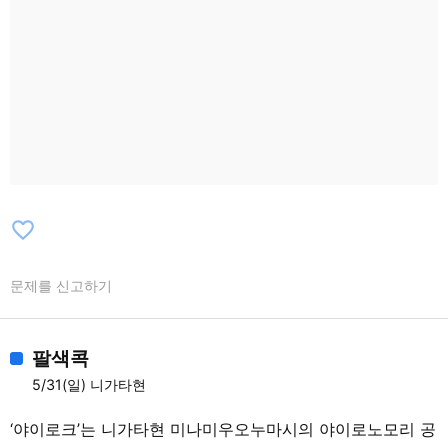
favorite_border
문제를 신고하기
팔색콕
5/31(일) 니가타현
‘야이로크’는 니가타현 미나미우오누마시의 야이로노모리 공