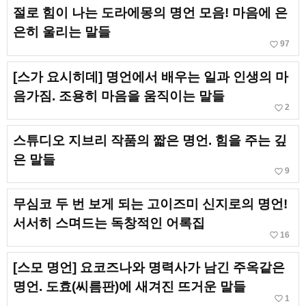
절로 힘이 나는 도라에몽의 명언 모음! 마음에 은
은히 울리는 말들
favorite_border
97
[스가 요시히데] 명언에서 배우는 일과 인생의 마
음가짐. 조용히 마음을 움직이는 말들
favorite_border
2
스튜디오 지브리 작품의 짧은 명언. 힘을 주는 깊
은 말들
favorite_border
9
무심코 두 번 보게 되는 고이즈미 신지로의 명언!
서서히 스며드는 독창적인 어록집
favorite_border
16
[스모 명언] 요코즈나와 명력사가 남긴 주옥같은
명언. 도효(씨름판)에 새겨진 뜨거운 말들
favorite_border
1