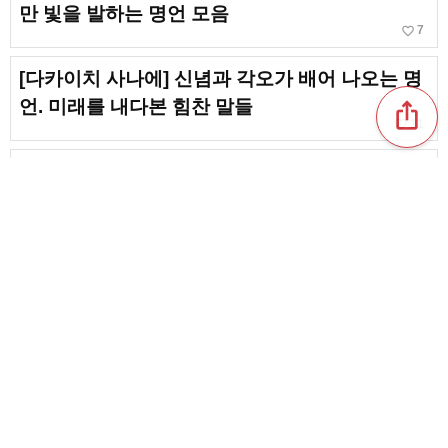
만 빛을 발하는 명언 모음
favorite_border
7
[다카이치 사나에] 신념과 각오가 배어 나오는 명
언. 미래를 내다본 힘찬 말들
ios_share
favorite_border
11
기네스 세계 기록을 세운 노력의 천재! 야구선수
이치로의 명언
favorite_border
3
절로 힘이 나는 도라에몽의 명언 모음! 마음에 은
은히 울리는 말들
favorite_border
97
content_copy
[스가 요시히데] 명언에서 배우는 일과 인생의 마
음가짐. 조용히 마음을 움직이는 말들
favorite_border
favorite_border
2