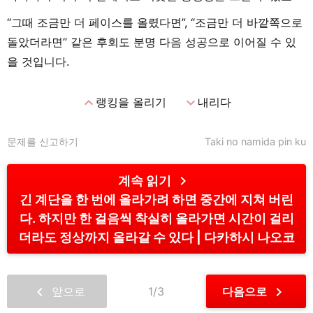
“그때 조금만 더 페이스를 올렸다면”, “조금만 더 바깥쪽으로
돌았더라면” 같은 후회도 분명 다음 성공으로 이어질 수 있
을 것입니다.
expand_less
expand_more
랭킹을 올리기
내리다
문제를 신고하기
Taki no namida pin ku
chevron_right
계속 읽기
긴 계단을 한 번에 올라가려 하면 중간에 지쳐 버린
다. 하지만 한 걸음씩 착실히 올라가면 시간이 걸리
더라도 정상까지 올라갈 수 있다
다카하시 나오코
chevron_left
chevron_right
앞으로
1/3
다음으로