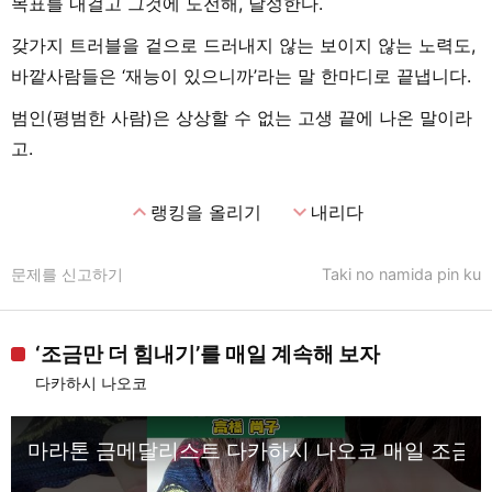
목표를 내걸고 그것에 도전해, 달성한다.
갖가지 트러블을 겉으로 드러내지 않는 보이지 않는 노력도,
바깥사람들은 ‘재능이 있으니까’라는 말 한마디로 끝냅니다.
범인(평범한 사람)은 상상할 수 없는 고생 끝에 나온 말이라
고.
expand_less
expand_more
랭킹을 올리기
내리다
문제를 신고하기
Taki no namida pin ku
‘조금만 더 힘내기’를 매일 계속해 보자
다카하시 나오코
마라톤 금메달리스트 다카하시 나오코 매일 조금만 힘