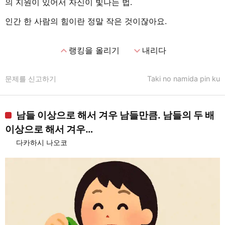
의 지원이 있어서 자신이 빛나는 법.
인간 한 사람의 힘이란 정말 작은 것이잖아요.
expand_less
expand_more
랭킹을 올리기
내리다
문제를 신고하기
Taki no namida pin ku
남들 이상으로 해서 겨우 남들만큼. 남들의 두 배
이상으로 해서 겨우…
다카하시 나오코