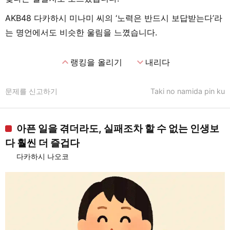
AKB48 다카하시 미나미 씨의 ‘노력은 반드시 보답받는다’라
는 명언에서도 비슷한 울림을 느꼈습니다.
expand_less
expand_more
랭킹을 올리기
내리다
문제를 신고하기
Taki no namida pin ku
아픈 일을 겪더라도, 실패조차 할 수 없는 인생보
다 훨씬 더 즐겁다
다카하시 나오코