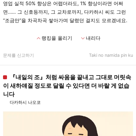
영업 실적 50% 향상은 어렵더라도, 1% 향상이라면 어쩌
면…… 그 신호등까지, 그 교차로까지, 다카하시 씨도 그런
“조금만”을 차곡차곡 쌓아가며 달렸던 걸지도 모르겠네요.
expand_less
expand_more
랭킹을 올리기
내리다
문제를 신고하기
Taki no namida pin ku
『내일의 조』처럼 싸움을 끝내고 그대로 머릿속
이 새하얘질 정도로 달릴 수 있다면 더 바랄 게 없습
니다
다카하시 나오코