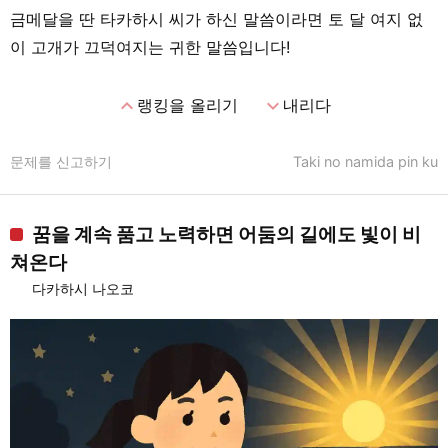
금메달을 딴 타카하시 씨가 하신 말씀이라면 토 달 여지 없
이 고개가 끄덕여지는 귀한 말씀입니다!
expand_less
expand_more
랭킹을 올리기
내리다
문제를 신고하기
Taki no namida pin ku
꿈을 계속 품고 노력하면 어둠의 길에도 빛이 비
쳐온다
다카하시 나오코