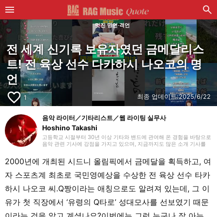
멋진 명언·격언
전 세계 신기록 보유자였던 금메달리스
트! 전 육상 선수 다카하시 나오코의 명
언
favorite_border
최종 업데이트:
2025/6/22
1
음악 라이터／기타리스트／웹 라이팅 실무사
Hoshino Takashi
고등학교 시절부터 30년 이상 기타와 밴드에 관여해 온 경험을 바탕으로
음악 관련 기사에 강점을 가지고 있으며, 지금까지도 많은 소개 기사를
맡아 왔습니다. 기타를 치기 시작했을 때부터 하드 록과 헤비 메탈 같은
장르를 선호하지만, 국내외를 가리지 않고 매일 다양한 장르에 귀 기울이
2000년에 개최된 시드니 올림픽에서 금메달을 획득하고, 여
도록 하고 있습니다. 2018년부터 프리랜서 라이터로 활동을 시작했으며,
웹 라이팅 실무 자격을 보유하고 있습니다. 또한 라이팅 외에도 영상 편
자 스포츠계 최초로 국민영예상을 수상한 전 육상 선수 타카
집을 공부하고 있습니다. 개인적으로는 초등학생 자녀를 돌보고 있으며,
파쿠르와 댄스 등 학원 활동을 챙기면서 지내고 있습니다.
하시 나오코 씨.Q짱이라는 애칭으로도 알려져 있는데, 그 이
유가 첫 직장에서 ‘유령의 Q타로’ 성대모사를 선보였기 때문
이라는 것을 알고 계셨나요?이번에는 그런 누구나 잘 아는