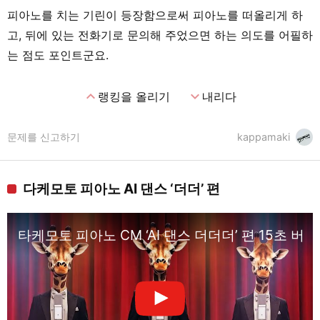
피아노를 치는 기린이 등장함으로써 피아노를 떠올리게 하
고, 뒤에 있는 전화기로 문의해 주었으면 하는 의도를 어필하
는 점도 포인트군요.
expand_less
expand_more
랭킹을 올리기
내리다
문제를 신고하기
kappamaki
다케모토 피아노 AI 댄스 ‘더더’ 편
타케모토 피아노 CM ‘AI 댄스 더더더’ 편 15초 버전