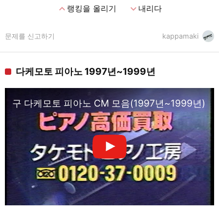
expand_less
expand_more
랭킹을 올리기
내리다
문제를 신고하기
kappamaki
다케모토 피아노 1997년~1999년
구 다케모토 피아노 CM 모음(1997년~1999년)