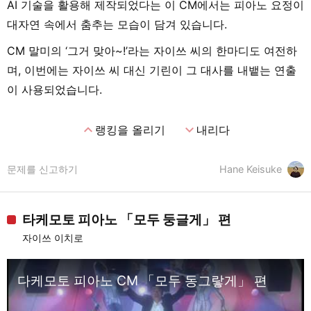
AI 기술을 활용해 제작되었다는 이 CM에서는 피아노 요정이
대자연 속에서 춤추는 모습이 담겨 있습니다.
CM 말미의 ‘그거 맞아~!’라는 자이쓰 씨의 한마디도 여전하
며, 이번에는 자이쓰 씨 대신 기린이 그 대사를 내뱉는 연출
이 사용되었습니다.
expand_less
expand_more
랭킹을 올리기
내리다
문제를 신고하기
Hane Keisuke
타케모토 피아노 「모두 둥글게」 편
자이쓰 이치로
다케모토 피아노 CM 「모두 동그랗게」 편