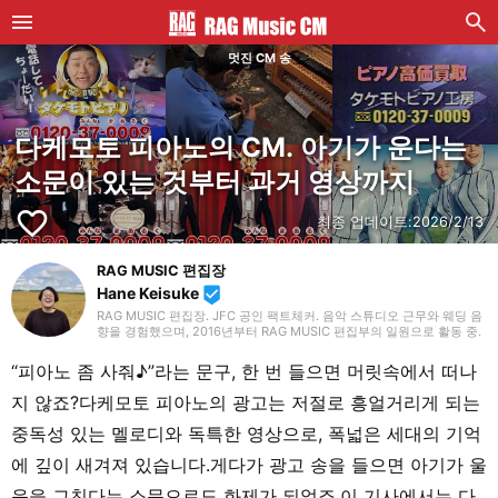
멋진 CM 송
다케모토 피아노의 CM. 아기가 운다는
소문이 있는 것부터 과거 영상까지
favorite_border
최종 업데이트:
2026/2/13
RAG MUSIC 편집장
Hane Keisuke
beenhere
RAG MUSIC 편집장. JFC 공인 팩트체커. 음악 스튜디오 근무와 웨딩 음
향을 경험했으며, 2016년부터 RAG MUSIC 편집부의 일원으로 활동 중.
초등학교에서는 마칭, 중학교에서는 관악부에서 클라리넷, 고등학교 이
후에는 밴드에서 드럼 등 다양한 악기를 경험. 각종 곡 소개 글을 비롯해,
“피아노 좀 사줘♪”라는 문구, 한 번 들으면 머릿속에서 떠나
각지의 음악 페스티벌 소개 기사와 라이브 리포트 등, 자신의 음악 활동
과 지금까지의 업무로 쌓아 온 경험을 바탕으로 매일 기사를 제작하고 있
지 않죠?다케모토 피아노의 광고는 저절로 흥얼거리게 되는
습니다. 음악은 국내외 록은 물론, 최근에는 J-POP도 폭넓게 즐겨 듣습
니다.
중독성 있는 멜로디와 독특한 영상으로, 폭넓은 세대의 기억
에 깊이 새겨져 있습니다.게다가 광고 송을 들으면 아기가 울
음을 그친다는 소문으로도 화제가 되었죠.이 기사에서는 다