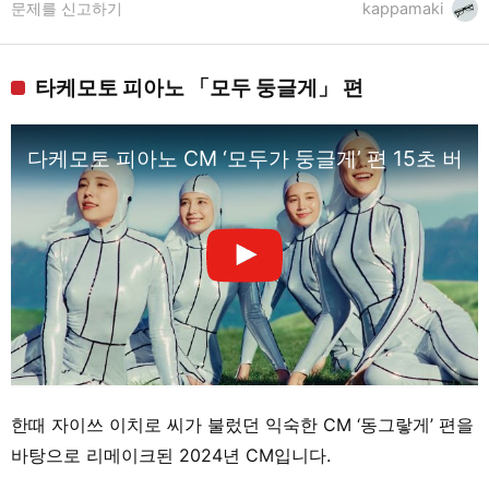
문제를 신고하기
kappamaki
타케모토 피아노 「모두 둥글게」 편
다케모토 피아노 CM ‘모두가 둥글게’ 편 15초 버전
한때 자이쓰 이치로 씨가 불렀던 익숙한 CM ‘동그랗게’ 편을
바탕으로 리메이크된 2024년 CM입니다.