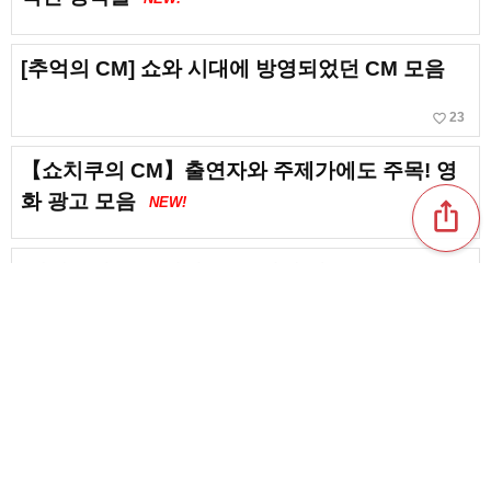
[추억의 CM] 쇼와 시대에 방영되었던 CM 모음
favorite_border
23
【쇼치쿠의 CM】출연자와 주제가에도 주목! 영
화 광고 모음
NEW!
ios_share
[파나소닉 CM] 인기 CM · 역대 광고 모음
favorite_border
10
CM에서 흘러나온 엔카의 명곡. CM 오리지널 악
곡도 함께 소개!
favorite_border
1
content_copy
2000년대의 CM송. 00년대의 향수의 명곡 모음