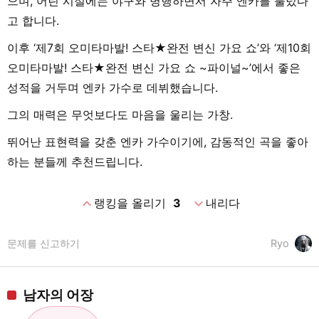
으며, 어린 시절에는 야구와 병행하면서 자주 엔카를 불렀다
고 합니다.
이후 ‘제7회 오미타마발! 스타★완전 변신 가요 쇼’와 ‘제10회
오미타마발! 스타★완전 변신 가요 쇼 ~파이널~’에서 좋은
성적을 거두며 엔카 가수로 데뷔했습니다.
그의 매력은 무엇보다도 마음을 울리는 가창.
뛰어난 표현력을 갖춘 엔카 가수이기에, 감동적인 곡을 좋아
하는 분들께 추천드립니다.
expand_less
expand_more
랭킹을 올리기
3
내리다
문제를 신고하기
Ryo
남자의 어장