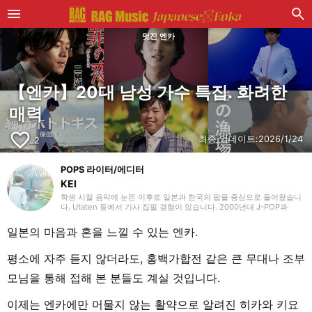
멋진 엔카
【엔카】20대 남성 가수 특집. 화려한
매력
favorite_border
최종 업데이트:
2026/1/24
2
POPS 라이터/에디터
KEI
학생 시절 음악에 눈뜬 이후로 일본과 한국의 팝을 중심으로 들어왔습니
다. Utaten 등에서 기사 집필 경험이 있습니다. 2000년대 J-POP과
2010년대 K-POP이 특히 저의 청춘입니다. ‘좋은 것은 좋다’라는 마음가
짐으로 장르를 가리지 않고 즐깁니다. 과거 업무 환경과 그 영향으로 왕
일본의 마음과 혼을 느낄 수 있는 엔카.
년의 록과 가요를 많이 접한 것이, ‘좋아함’의 폭을 넓혔는지도 모릅니다.
‘RAG MUSIC’에서는 K-POP과 J-POP을 중심으로 담당 중입니다. 팝 씬
을 지켜봐 온 체감과 히트성에 부합하는 편집을 지향하고 있습니다.
평소에 자주 듣지 않더라도, 홍백가합전 같은 큰 무대나 조부
모님을 통해 접해 본 분들도 계실 것입니다.
이제는 엔카에만 머물지 않는 활약으로 알려진 히카와 키요