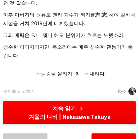
던 것 같습니다.
이후 아버지의 권유로 엔카 가수가 되기를志(志)하여 밑바닥
시절을 거쳐 2019년에 데뷔했습니다.
그의 매력은 뭐니 뭐니 해도 분위기가 흐르는 노랫소리.
청순한 이미지이지만, 목소리에는 매우 성숙한 관능미가 풍
깁니다.
expand_less
expand_more
랭킹을 올리기
3
내리다
문제를 신고하기
Ryo
chevron_right
계속 읽기
겨울의 나비
Nakazawa Takuya