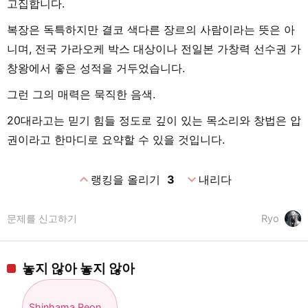
고집합니다.
복장은 독특하지만 결코 색다른 장르의 사람이라는 뜻은 아
니며, 전국 가라오케 박스 대상이나 전일본 가창력 선수권 가
창왕에서 좋은 성적을 거두었습니다.
그런 그의 매력은 묵직한 음색.
20대라고는 믿기 힘들 정도로 깊이 있는 목소리와 창법은 압
권이라고 한마디로 요약할 수 있을 것입니다.
expand_less
expand_more
랭킹을 올리기
3
내리다
문제를 신고하기
Ryo
놓지 않아 놓지 않아
Shinhama Reon