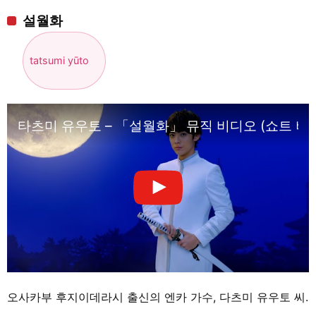
설월화
tatsumi yūto
타츠미 유우토 – 「설월화」 뮤직 비디오 (쇼트 버
오사카부 후지이데라시 출신의 엔카 가수, 다츠미 유우토 씨.