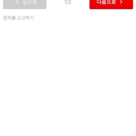
chevron_left
chevron_right
앞으로
1/2
다음으로
문제를 신고하기