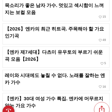
목소리가 좋은 남자 가수. 멋있고 섹시함이 느껴
지는 보컬 모음
favorite_border
15
【2026】엔카의 최근 히트곡. 주목해야 할 가요
인기곡
favorite_border
49
【엔카 제7세대】다츠미 유우토의 부르기 쉬운
곡 모음【2026】
favorite_border
5
레이와 시대에도 놓칠 수 없다. 노래를 잘하는 엔
카 가수
favorite_border
16
【엔카】30대 여성 가수 특집. 엔카에 머무르지
않는 가요 가수
ios_share
favorite_border
4
swipe
손끝으로 음악을 탐색