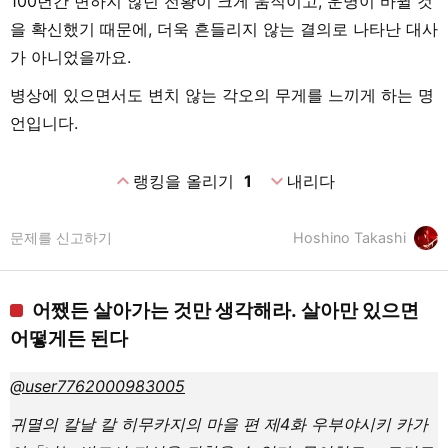
100년간 변하지 않던 전황이 크게 움직이고, 운명이 바뀔 것
을 확신했기 때문에, 더욱 흔들리지 않는 결의로 나타난 대사
가 아니었을까요.
병상에 있으면서도 변치 않는 각오의 무게를 느끼게 하는 명
언입니다.
expand_less
expand_more
랭킹을 올리기
1
내리다
문제를 신고하기
Hoshino Takashi
어쨌든 살아가는 것만 생각해라. 살아만 있으면
어떻게든 된다
@user7762000983005
귀멸의 칼날 칼 히무카지의 마을 편 제4화 우부야시키 카가