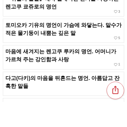
렌고쿠 쿄쥬로의 명언
favorite_border
3
토미오카 기유의 명언이 가슴에 와닿는다. 말수가
적은 물기둥이 내뿜는 깊은 말
favorite_border
5
마음에 새겨지는 렌고쿠 루카의 명언. 어머니가
가르쳐 주는 강인함과 사랑
favorite_border
1
다고(다키)의 마음을 뒤흔드는 명언. 아름답고 잔
혹한 말들
ios_share
favorite_border
1
무심코 따라 말하고 싶어지는! 애니의 멋진 명대
사 모음 & 마음에 울리는 말들
favorite_border
12