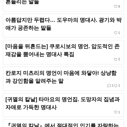
흔들리는 말들
favorite_border
8
아름답지만 두렵다… 도우마의 명대사. 광기와 박
애가 공존하는 말들
favorite_border
1
[마음을 뒤흔드는] 쿠로시보의 명언. 압도적인 존
재감을 뿜어내는 명대사 특집
favorite_border
2
칸로지 미츠리의 명언이 마음에 와닿아! 상냥함
과 강인함을 알려주는 말
chat_bubble_outline
favorite_border
1
1
[귀멸의 칼날] 타마요의 명언집. 도망자의 집념과
자애로 가득한 명대사
favorite_border
1
『귀멸의 칼날』에서 절대적인 인기를 자랑하는