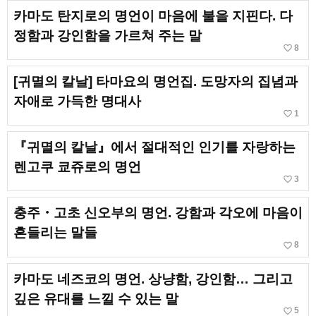
카마도 탄지로의 명언이 마음에 불을 지핀다. 다
정함과 강인함을 가르쳐 주는 말
favorite_border
8
[귀멸의 칼날] 타마요의 명언집. 도망자의 집념과
자애로 가득한 명대사
favorite_border
1
『귀멸의 칼날』에서 절대적인 인기를 자랑하는
렌고쿠 쿄쥬로의 명언
favorite_border
3
충주・고초 신오부의 명언. 강함과 각오에 마음이
흔들리는 말들
favorite_border
8
카마도 네즈코의 명언. 상냥함, 강인함… 그리고
깊은 유대를 느낄 수 있는 말
favorite_border
5