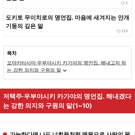
favorite_border
1
도키토 무이치로의 명언집. 마음에 새겨지는 안개
기둥의 깊은 말
favorite_border
113
목차
오야카타사마·우부야시키 카가야의 명언집. 해내고자 하
expand_more
는 강한 의지와 구원의 말
저택주·우부야시키 카가야의 명언집. 해내겠다
는 강한 의지와 구원의 말(1~10)
가능하다면 나도 너희들처럼 맨몸으로 사람의 목