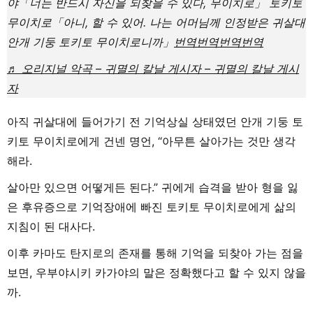
야「너는 반드시 자신을 되찾을 수 있다, 무이치로」 토키토
무이치로「아니, 할 수 있어. 나는 어머님께 인정받은 귀살대
안개 기둥 토키토 무이치로니까」
번역
번역
번역
번역
♬ 오리지널 악곡 – 귀멸의 칼날 게시자 – 귀멸의 칼날 게시
자
아직 귀살대에 들어가기 전 기억상실 상태였던 안개 기둥 토
키토 무이치로에게 건넨 명언, “아무튼 살아가는 것만 생각
해라.
살아만 있으면 어떻게든 된다.” 귀에게 습격을 받아 형을 잃
은 후유증으로 기억장애에 빠진 토키토 무이치로에게 삶의
지침이 된 대사다.
이후 카마도 탄지로의 존재를 통해 기억을 되찾아 가는 점을
보면, 우부야시키 카가야의 말은 정확했다고 할 수 있지 않을
까.