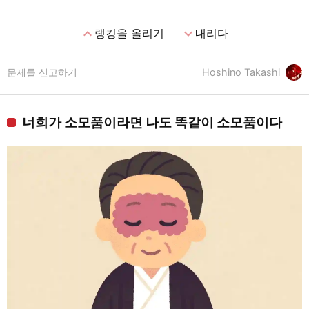
expand_less
expand_more
랭킹을 올리기
내리다
문제를 신고하기
Hoshino Takashi
너희가 소모품이라면 나도 똑같이 소모품이다