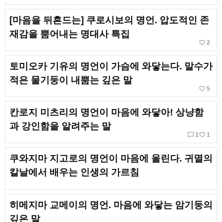
[마음을 뒤흔드는] 쿠로시보의 명언. 압도적인 존
재감을 뿜어내는 명대사 특집
favorite_border
2
토미오카 기유의 명언이 가슴에 와닿는다. 말수가
적은 물기둥이 내뿜는 깊은 말
favorite_border
5
칸로지 미츠리의 명언이 마음에 와닿아! 상냥함
과 강인함을 알려주는 말
chat_bubble_outline
favorite_border
1
1
쿠와지마 지고로의 명언이 마음에 울린다. 귀멸의
칼날에서 배우는 인생의 가르침
히메지마 교메이의 명언. 마음에 와닿는 암기둥의
깊은 말