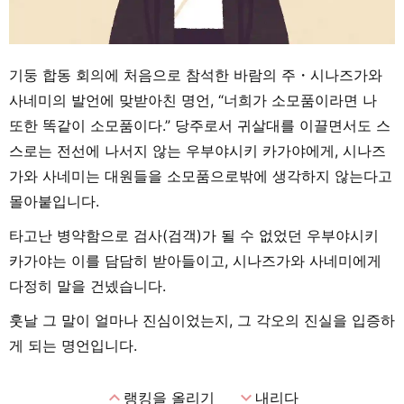
기둥 합동 회의에 처음으로 참석한 바람의 주・시나즈가와
사네미의 발언에 맞받아친 명언, “너희가 소모품이라면 나
또한 똑같이 소모품이다.” 당주로서 귀살대를 이끌면서도 스
스로는 전선에 나서지 않는 우부야시키 카가야에게, 시나즈
가와 사네미는 대원들을 소모품으로밖에 생각하지 않는다고
몰아붙입니다.
타고난 병약함으로 검사(검객)가 될 수 없었던 우부야시키
카가야는 이를 담담히 받아들이고, 시나즈가와 사네미에게
다정히 말을 건넸습니다.
훗날 그 말이 얼마나 진심이었는지, 그 각오의 진실을 입증하
게 되는 명언입니다.
expand_less
expand_more
랭킹을 올리기
내리다