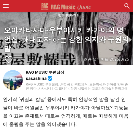
멋진 명언·격언
오야카타사마·우부야시키 카가야의 명
언집. 해내고자 하는 강한 의지와 구원의
말
favorite_border
최종 업데이트:
2025/8/25
RAG MUSIC 부편집장
sasashina
beenhere
RAG MUSIC 부편집장. JFC 공인 팩트체커. 초등학생과 유아를 양육 중
인 엄마, 사사시나라고 합니다. 학생 시절에는 교토과학기술전문학교에
서 음향·조명·영상 기술 등 폭넓게 배우며, 종합적인 무대 연출부터 크리
에이티브한 표현력의 기초까지 익혔습니다. 졸업 후 현재 재직 중인 음악
인기작 ‘귀멸의 칼날’ 중에서도 특히 인상적인 말을 남긴 인
제작 회사에 입사하여 지금까지 줄곧 제작 분야에서 경험을 쌓으며, 음악
을 축으로 다양한 업무에 임하고 있습니다. 현재는 제가 나름대로 육아를
물이 바로 어원님인 우부야시키 카가야가 아닐까요? 기둥들
통해 배우고, 아이들과 매일 마주하며 느끼고 알게 된 것들을 살려, 아동
대상의 기사 중심으로 담당하고 있습니다. 조금이라도 여러분께 도움이
을 이끄는 존재로서 때로는 엄격하게, 때로는 따뜻하게 마음
되길 바랍니다!
에 울림을 주는 말을 엮어냈습니다.