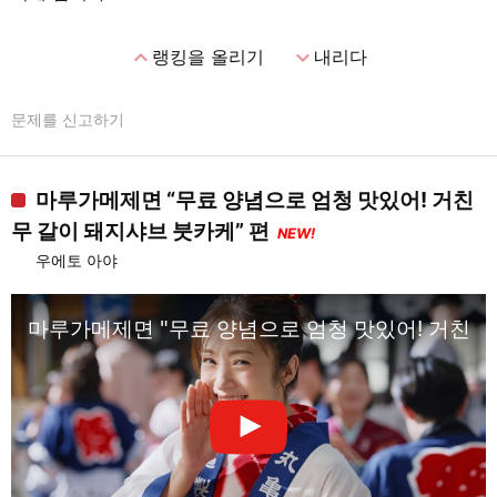
expand_less
expand_more
랭킹을 올리기
내리다
문제를 신고하기
마루가메제면 “무료 양념으로 엄청 맛있어! 거친
무 갈이 돼지샤브 붓카케” 편
NEW!
우에토 아야
마루가메제면 "무료 양념으로 엄청 맛있어! 거친 무