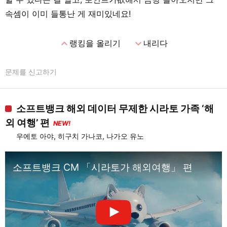
속셈이 이미 들통난 게 재미있네요!
expand_less
expand_more
랭킹을 올리기
내리다
문제를 신고하기
소프트뱅크 해외 데이터 무제한 시라토 가족 ‘해
외 여행’ 편
NEW!
우에토 아야, 히구치 가나코, 나가오 유노
소프트뱅크 CM 「시라토가 해외여행」 편