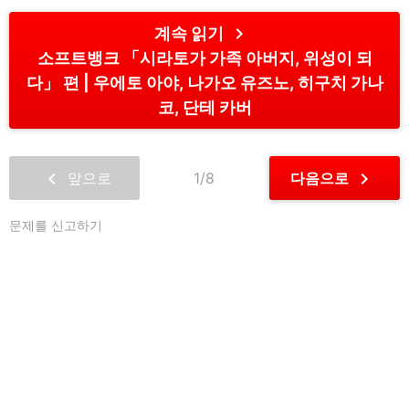
chevron_right
계속 읽기
소프트뱅크 「시라토가 가족 아버지, 위성이 되
다」 편
우에토 아야, 나가오 유즈노, 히구치 가나
코, 단테 카버
chevron_left
chevron_right
앞으로
1/8
다음으로
문제를 신고하기