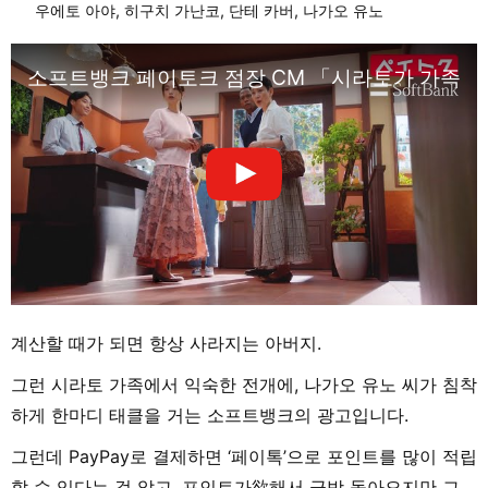
우에토 아야, 히구치 가난코, 단테 카버, 나가오 유노
소프트뱅크 페이토크 점장 CM 「시라토가 가족 아
계산할 때가 되면 항상 사라지는 아버지.
그런 시라토 가족에서 익숙한 전개에, 나가오 유노 씨가 침착
하게 한마디 태클을 거는 소프트뱅크의 광고입니다.
그런데 PayPay로 결제하면 ‘페이톡’으로 포인트를 많이 적립
할 수 있다는 걸 알고, 포인트가欲해서 금방 돌아오지만 그