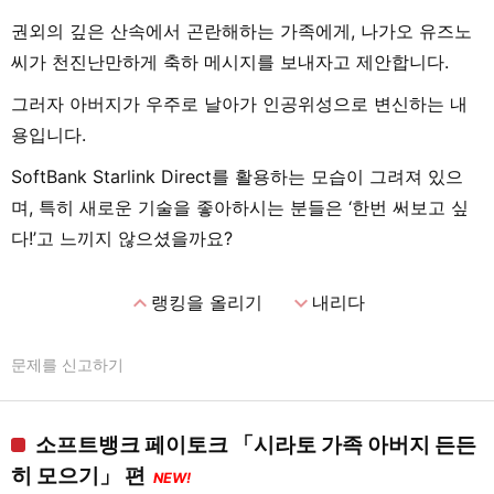
권외의 깊은 산속에서 곤란해하는 가족에게, 나가오 유즈노
씨가 천진난만하게 축하 메시지를 보내자고 제안합니다.
그러자 아버지가 우주로 날아가 인공위성으로 변신하는 내
용입니다.
SoftBank Starlink Direct를 활용하는 모습이 그려져 있으
며, 특히 새로운 기술을 좋아하시는 분들은 ‘한번 써보고 싶
다!’고 느끼지 않으셨을까요?
expand_less
expand_more
랭킹을 올리기
내리다
문제를 신고하기
소프트뱅크 페이토크 「시라토 가족 아버지 든든
히 모으기」 편
NEW!