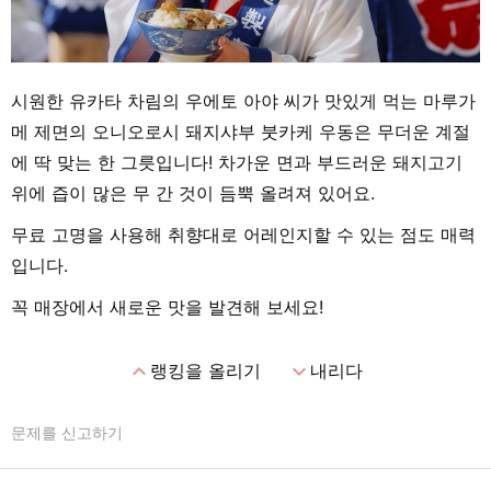
시원한 유카타 차림의 우에토 아야 씨가 맛있게 먹는 마루가
메 제면의 오니오로시 돼지샤부 붓카케 우동은 무더운 계절
에 딱 맞는 한 그릇입니다! 차가운 면과 부드러운 돼지고기
위에 즙이 많은 무 간 것이 듬뿍 올려져 있어요.
무료 고명을 사용해 취향대로 어레인지할 수 있는 점도 매력
입니다.
꼭 매장에서 새로운 맛을 발견해 보세요!
expand_less
expand_more
랭킹을 올리기
내리다
문제를 신고하기