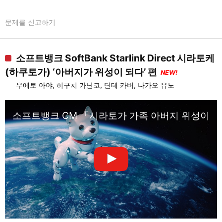
문제를 신고하기
소프트뱅크 SoftBank Starlink Direct 시라토케
(하쿠토가) ‘아버지가 위성이 되다’ 편
NEW!
우에토 아야, 히구치 가난코, 단테 카버, 나가오 유노
소프트뱅크 CM 「시라토가 가족 아버지 위성이 되