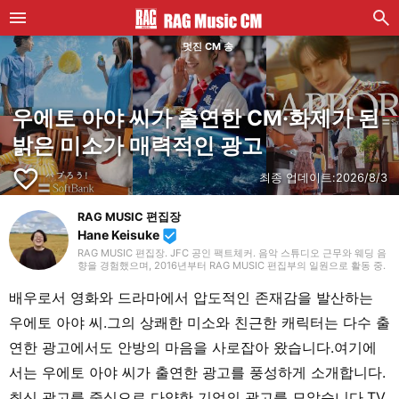
멋진 CM 송
우에토 아야 씨가 출연한 CM·화제가 된
밝은 미소가 매력적인 광고
favorite_border
최종 업데이트:
2026/8/3
RAG MUSIC 편집장
Hane Keisuke
beenhere
RAG MUSIC 편집장. JFC 공인 팩트체커. 음악 스튜디오 근무와 웨딩 음
향을 경험했으며, 2016년부터 RAG MUSIC 편집부의 일원으로 활동 중.
초등학교에서는 마칭, 중학교에서는 관악부에서 클라리넷, 고등학교 이
후에는 밴드에서 드럼 등 다양한 악기를 경험. 각종 곡 소개 글을 비롯해,
배우로서 영화와 드라마에서 압도적인 존재감을 발산하는
각지의 음악 페스티벌 소개 기사와 라이브 리포트 등, 자신의 음악 활동
과 지금까지의 업무로 쌓아 온 경험을 바탕으로 매일 기사를 제작하고 있
우에토 아야 씨.그의 상쾌한 미소와 친근한 캐릭터는 다수 출
습니다. 음악은 국내외 록은 물론, 최근에는 J-POP도 폭넓게 즐겨 듣습
니다.
연한 광고에서도 안방의 마음을 사로잡아 왔습니다.여기에
서는 우에토 아야 씨가 출연한 광고를 풍성하게 소개합니다.
최신 광고를 중심으로 다양한 기업의 광고를 모았습니다.TV