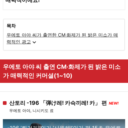
매력적이에요!
목차
우에토 아야 씨가 출연한 CM·화제가 된 밝은 미소가 매
expand_more
력적인 광고
우에토 아야 씨 출연 CM·화제가 된 밝은 미소
가 매력적인 커머셜(1~10)
산토리 -196 「弾け레! 카슥끼레! 카」 편
NEW!
우에토 아야, 니시키도 료
-196 ‘튀겨라!’인가 ‘시원해!’인가 편 15초 우에