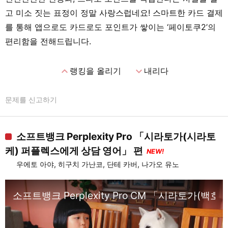
고 미소 짓는 표정이 정말 사랑스럽네요! 스마트한 카드 결제
를 통해 앱으로도 카드로도 포인트가 쌓이는 ‘페이토쿠2’의
편리함을 전해드립니다.
expand_less
expand_more
랭킹을 올리기
내리다
문제를 신고하기
소프트뱅크 Perplexity Pro 「시라토가(시라토
케) 퍼플렉스에게 상담 영어」 편
NEW!
우에토 아야, 히구치 가난코, 단테 카버, 나가오 유노
소프트뱅크 Perplexity Pro CM 「시라토가(백