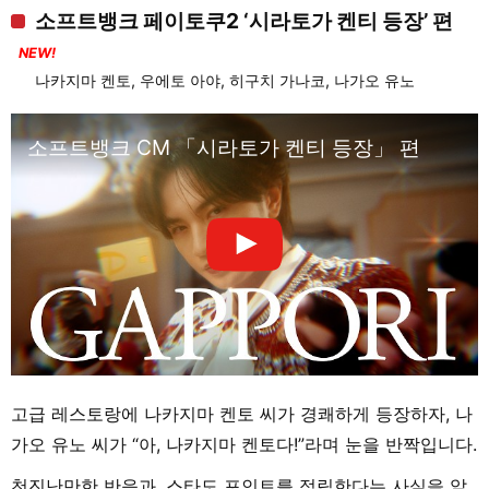
소프트뱅크 페이토쿠2 ‘시라토가 켄티 등장’ 편
NEW!
나카지마 켄토, 우에토 아야, 히구치 가나코, 나가오 유노
소프트뱅크 CM 「시라토가 켄티 등장」 편
고급 레스토랑에 나카지마 켄토 씨가 경쾌하게 등장하자, 나
가오 유노 씨가 “아, 나카지마 켄토다!”라며 눈을 반짝입니다.
천진난만한 반응과, 스타도 포인트를 적립한다는 사실을 알