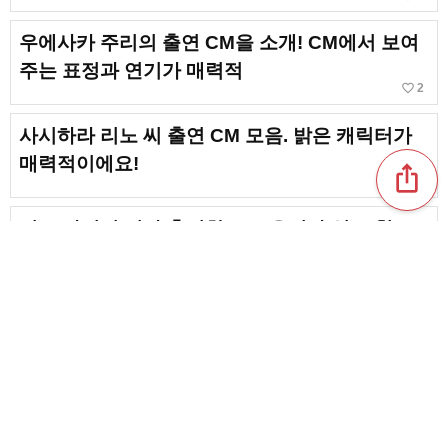
우에사카 주리의 출연 CM을 소개! CM에서 보여
주는 표정과 연기가 매력적
favorite_border
2
사시하라 리노 씨 출연 CM 모음. 밝은 캐릭터가
매력적이에요!
ios_share
이토 사이리 씨가 출연한 CM. 유머가 있고 친근
한 CM 모음
favorite_border
7
나카마 유키에 씨가 출연한 CM 모음. 친근한 미
소가 매력적인 CM
favorite_border
3
content_copy
나카조 아야미 씨 출연 CM. 신구를 막론하고 한
꺼번에 소개