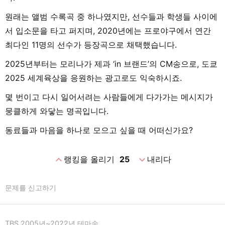
원래는 앨범 수록곡 중 하나였지만, 선수들과 학생들 사이에
서 입소문을 타고 퍼지며, 2020년에는 프로야구에서 연간
최다인 11명의 선수가 등장곡으로 채택했습니다.
2025년부터는 모리나가 제과 ‘in 브랜드’의 CM송으로, 도쿄
2025 세계육상을 응원하는 광고로도 익숙하시죠.
몇 번이고 다시 일어서려는 사람들에게 다가가는 메시지가
뭉클하게 와닿는 명곡입니다.
동료들과 마음을 하나로 모으고 싶을 때 어떠신가요?
expand_less
expand_more
랭킹을 올리기
25
내리다
문제를 신고하기
TBS 2005년~2022년 테마송