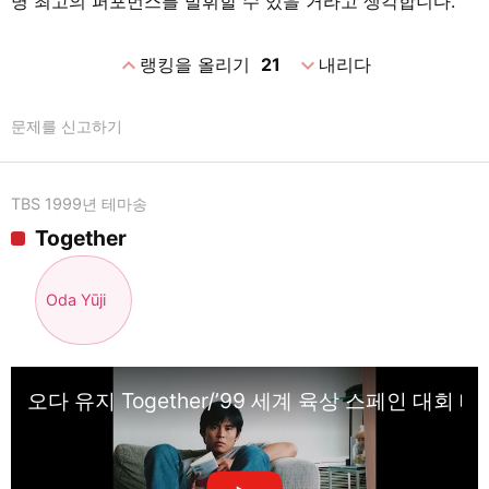
명 최고의 퍼포먼스를 발휘할 수 있을 거라고 생각합니다.
expand_less
expand_more
랭킹을 올리기
21
내리다
문제를 신고하기
TBS 1999년 테마송
Together
Oda Yūji
오다 유지 Together/’99 세계 육상 스페인 대회 