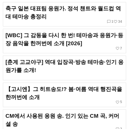
축구 일본 대표팀 응원가. 정석 챈트와 월드컵 역
대 테마송 총정리
chat_bubble_outline
favorite_border
1
34
[WBC] 그 감동을 다시 한 번! 테마송과 응원가·등
장 음악을 한꺼번에 소개 [2026]
favorite_border
7
[춘계 고교야구] 역대 입장곡·방송 테마송·인기 응
원가를 소개!
【고시엔】그 히트송도!? 봄·여름 역대 행진곡을
한꺼번에 소개
favorite_border
5
CM에서 사용된 응원 송. 인기 있는 CM 곡, 커머
셜 송
2