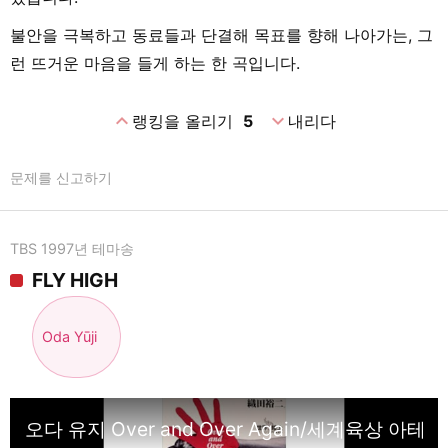
불안을 극복하고 동료들과 단결해 목표를 향해 나아가는, 그
런 뜨거운 마음을 들게 하는 한 곡입니다.
expand_less
expand_more
랭킹을 올리기
5
내리다
문제를 신고하기
TBS 1997년 테마송
FLY HIGH
Oda Yūji
오다 유지 Over and Over Again/세계육상 아테