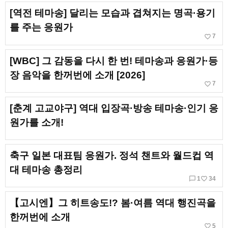
[역전 테마송] 달리는 모습과 겹쳐지는 명곡·용기
를 주는 응원가
favorite_border
7
[WBC] 그 감동을 다시 한 번! 테마송과 응원가·등
장 음악을 한꺼번에 소개 [2026]
favorite_border
7
[춘계 고교야구] 역대 입장곡·방송 테마송·인기 응
원가를 소개!
축구 일본 대표팀 응원가. 정석 챈트와 월드컵 역
대 테마송 총정리
chat_bubble_outline
favorite_border
1
34
【고시엔】그 히트송도!? 봄·여름 역대 행진곡을
한꺼번에 소개
favorite_border
5