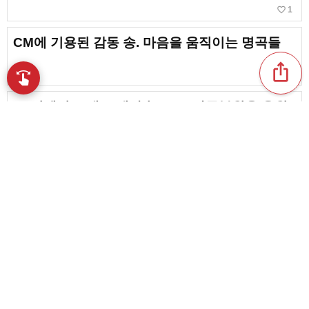
favorite_border
1
CM에 기용된 감동 송. 마음을 움직이는 명곡들
ios_share
swipe
손끝으로 음악을 탐색
[고시엔의 노래 & 테마송] 고교 야구부원을 응원
하는 명곡·응원가
favorite_border
15
【청춘의 드라마를 물들이는】운동회·체육제에
딱 맞는 감동 송 모음
favorite_border
20
content_copy
뜨거워! 고교야구의 테마송・프로그램 주제가
play_arrow
곡과 연출이 화제에! 포카리 스웨트 CM 곡 정리