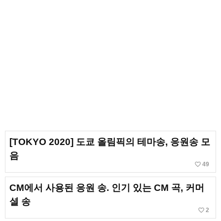
[TOKYO 2020] 도쿄 올림픽의 테마송, 응원송 모
음
favorite_border
49
CM에서 사용된 응원 송. 인기 있는 CM 곡, 커머
셜 송
favorite_border
2