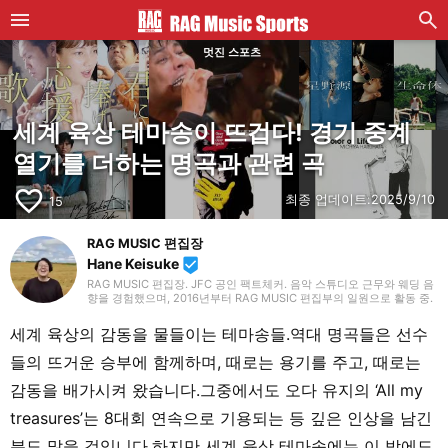
멋진 스포츠
세계 육상 테마송이 뜨겁다! 경기 중계
열기를 더하는 명곡과 관련 곡
favorite_border
최종 업데이트:
2025/9/10
15
RAG MUSIC 편집장
Hane Keisuke
beenhere
RAG MUSIC 편집장. JFC 공인 팩트체커. 음악 스튜디오 근무와 웨딩 음
향을 경험했으며, 2016년부터 RAG MUSIC 편집부의 일원으로 활동 중.
초등학교에서는 마칭, 중학교에서는 관악부에서 클라리넷, 고등학교 이
후에는 밴드에서 드럼 등 다양한 악기를 경험. 각종 곡 소개 글을 비롯해,
세계 육상의 감동을 물들이는 테마송들.역대 명곡들은 선수
각지의 음악 페스티벌 소개 기사와 라이브 리포트 등, 자신의 음악 활동
과 지금까지의 업무로 쌓아 온 경험을 바탕으로 매일 기사를 제작하고 있
들의 뜨거운 승부에 함께하며, 때로는 용기를 주고, 때로는
습니다. 음악은 국내외 록은 물론, 최근에는 J-POP도 폭넓게 즐겨 듣습
니다.
감동을 배가시켜 왔습니다.그중에서도 오다 유지의 ‘All my
treasures’는 8대회 연속으로 기용되는 등 깊은 인상을 남긴
분도 많을 것입니다.하지만 세계 육상 테마송에는 이 밖에도