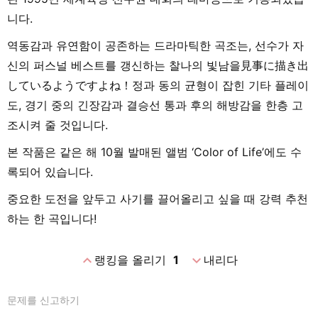
니다.
역동감과 유연함이 공존하는 드라마틱한 곡조는, 선수가 자
신의 퍼스널 베스트를 갱신하는 찰나의 빛남을見事に描き出
しているようですよね！정과 동의 균형이 잡힌 기타 플레이
도, 경기 중의 긴장감과 결승선 통과 후의 해방감을 한층 고
조시켜 줄 것입니다.
본 작품은 같은 해 10월 발매된 앨범 ‘Color of Life’에도 수
록되어 있습니다.
중요한 도전을 앞두고 사기를 끌어올리고 싶을 때 강력 추천
하는 한 곡입니다!
expand_less
expand_more
랭킹을 올리기
1
내리다
문제를 신고하기