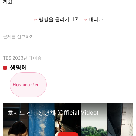
까요.
expand_less
expand_more
랭킹을 올리기
17
내리다
문제를 신고하기
TBS 2023년 테마송
생명체
Hoshino Gen
호시노 겐 – 생명체 (Official Video)