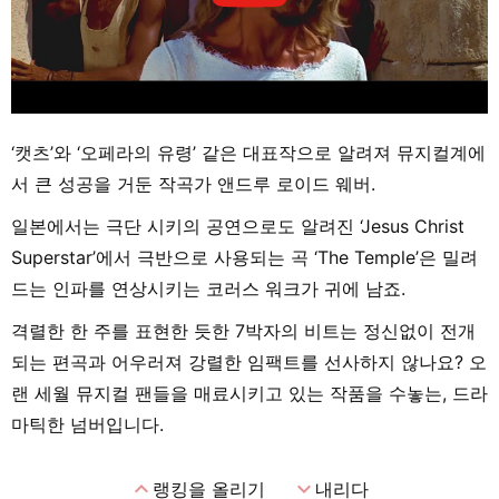
‘캣츠’와 ‘오페라의 유령’ 같은 대표작으로 알려져 뮤지컬계에
서 큰 성공을 거둔 작곡가 앤드루 로이드 웨버.
일본에서는 극단 시키의 공연으로도 알려진 ‘Jesus Christ
Superstar’에서 극반으로 사용되는 곡 ‘The Temple’은 밀려
드는 인파를 연상시키는 코러스 워크가 귀에 남죠.
격렬한 한 주를 표현한 듯한 7박자의 비트는 정신없이 전개
되는 편곡과 어우러져 강렬한 임팩트를 선사하지 않나요? 오
랜 세월 뮤지컬 팬들을 매료시키고 있는 작품을 수놓는, 드라
마틱한 넘버입니다.
expand_less
expand_more
랭킹을 올리기
내리다