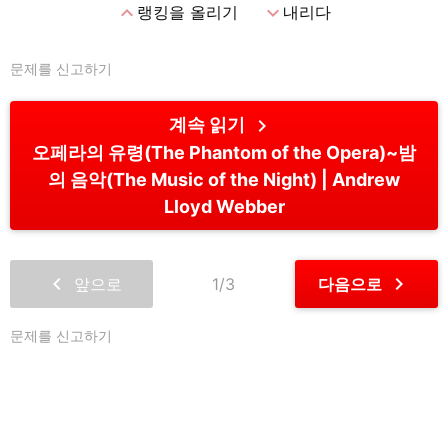
expand_less
expand_more
랭킹을 올리기
내리다
문제를 신고하기
chevron_right
계속 읽기
오페라의 유령(The Phantom of the Opera)~밤
의 음악(The Music of the Night)
Andrew
Lloyd Webber
chevron_left
chevron_right
앞으로
1/3
다음으로
문제를 신고하기