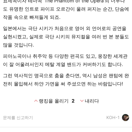
표제곡이자 테마곡 ‘The Phantom of the Opera’의 너무나
도 유명한 인트로 파이프 오르간이 울려 퍼지는 순간, 단숨에
작품 속으로 빠져들게 되죠.
일본에서는 극단 시키가 처음으로 영어 외 언어로의 공연을
실현시켰고, 실제로 극단 시키의 뮤지컬을 여러 번 본 분들도
많을 것입니다.
피아노곡이나 취주악 등 다양한 편곡도 있고, 웅장한 세계관
이 잘 어울려서인지 메탈 계열 밴드가 커버하기도 합니다.
그런 역사적인 명곡으로 춤을 춘다면, 역시 남성은 팬텀에 완
전히 몰입해서 하얀 가면을 써 주셨으면 하는 바람입니다!
expand_less
expand_more
랭킹을 올리기
2
내리다
문제를 신고하기
KOH-1