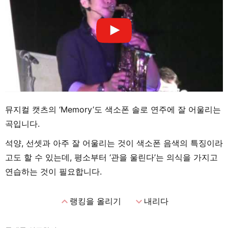
뮤지컬 캣츠의 ‘Memory’도 색소폰 솔로 연주에 잘 어울리는
곡입니다.
석양, 선셋과 아주 잘 어울리는 것이 색소폰 음색의 특징이라
고도 할 수 있는데, 평소부터 ‘관을 울린다’는 의식을 가지고
연습하는 것이 필요합니다.
expand_less
expand_more
랭킹을 올리기
내리다