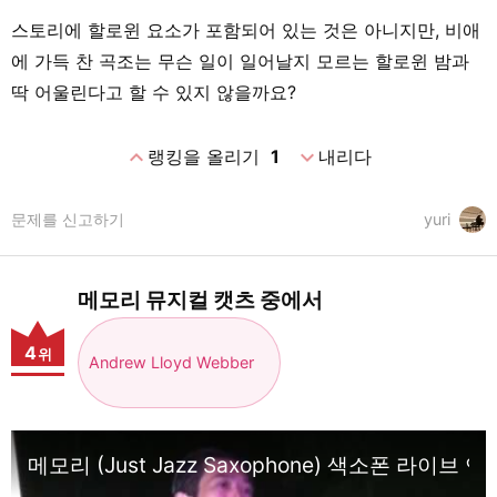
스토리에 할로윈 요소가 포함되어 있는 것은 아니지만, 비애
에 가득 찬 곡조는 무슨 일이 일어날지 모르는 할로윈 밤과
딱 어울린다고 할 수 있지 않을까요?
expand_less
expand_more
랭킹을 올리기
1
내리다
문제를 신고하기
yuri
메모리 뮤지컬 캣츠 중에서
4
위
Andrew Lloyd Webber
메모리 (Just Jazz Saxophone) 색소폰 라이브 연