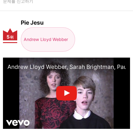
문제를 신고하기
Pie Jesu
5
위
Andrew Lloyd Webber
Andrew Lloyd Webber, Sarah Brightman, Paul M