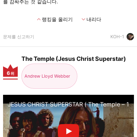
를 감싸주는 것 같습니다.
expand_less
expand_more
랭킹을 올리기
내리다
문제를 신고하기
KOH-1
The Temple (Jesus Christ Superstar)
6
위
Andrew Lloyd Webber
JESUS CHRIST SUPERSTAR ( The Temple – 197