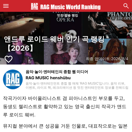
멋진 팝송 랭킹
앤드루 로이드 웨버 인기 곡 랭킹
【2026】
favorite_border
최종 업데이트:
2026/8/4
음악·놀이·엔터테인의 종합 웹 미디어
RAG MUSIC henshūbu
음악·놀이·엔터테인먼트 종합 웹 매체 ‘RAG MUSIC’입니다. 음악 리뷰,
이벤트, 라이프 핵, 레크리에이션 등 멋진 엔터테인먼트 정보를 전해드립
니다.
작곡가이자 바이올리니스트 겸 피아니스트인 부모를 두고,
동생도 첼리스트로 활약하고 있는 영국 출신의 작곡가 앤드
루 로이드 웨버.
뮤지컬 분야에서 큰 성공을 거둔 인물로, 대표작으로는 일본