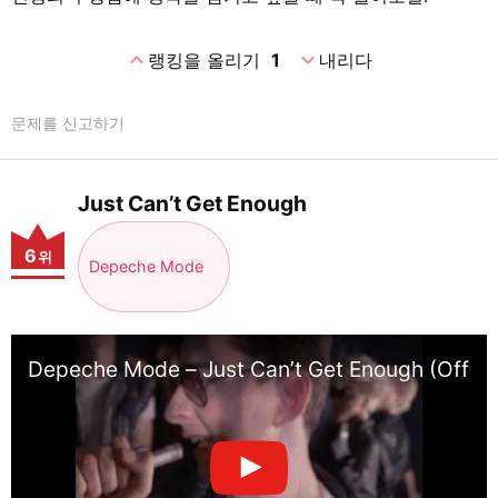
expand_less
expand_more
랭킹을 올리기
1
내리다
문제를 신고하기
Just Can’t Get Enough
6
위
Depeche Mode
Depeche Mode – Just Can’t Get Enough (Officia