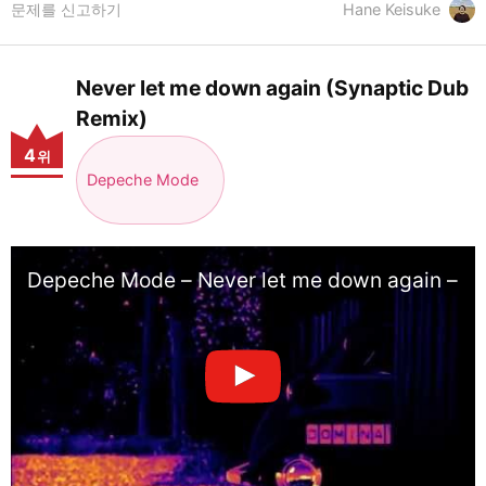
문제를 신고하기
Hane Keisuke
Never let me down again (Synaptic Dub
Remix)
4
위
Depeche Mode
Depeche Mode – Never let me down again – S