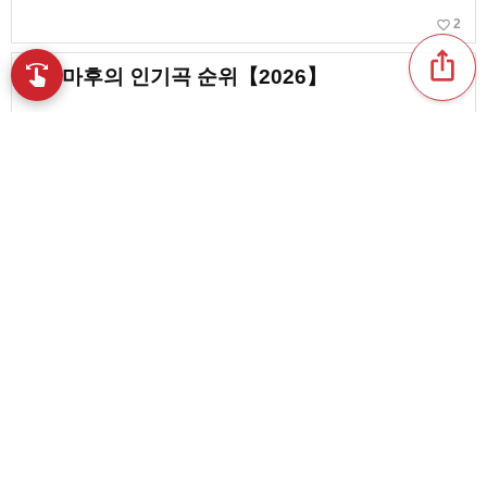
favorite_border
2
ios_share
swipe
마후마후의 인기곡 순위【2026】
손끝으로 음악을 탐색
favorite_border
11
동자-T의 인기 곡 랭킹【2026】
피노키오P의 인기곡을 랭킹으로 소개. 중독성이
엄청난 명곡들로 가득
content_copy
favorite_border
11
play_arrow
어둡고 강렬한 기타 록이 뛰어나다! 우하나 로쿠
의 인기 곡 랭킹이란
favorite_border
1
favorite_border
유아를 위한 인기곡 순위