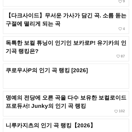
favorite_border
9
【다크사이드】무서운 가사가 담긴 곡. 소름 돋는
구절에 떨리게 되는 곡
favorite_border
4
독특한 보컬 튜닝이 인기인 보카로P! 유기카의 인
기곡 랭킹은?
favorite_border
87
쿠로우사P의 인기 곡 랭킹 [2026]
명예의 전당에 오른 곡을 다수 보유한 보컬로이드
프로듀서! Junky의 인기 곡 랭킹
favorite_border
102
니루카지츠의 인기 곡 랭킹【2026】