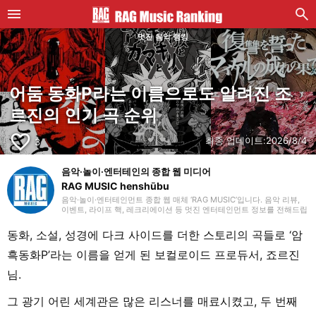
멋진 음악 랭킹
어둠 동화P라는 이름으로도 알려진 조
르진의 인기 곡 순위
favorite_border
최종 업데이트:
2026/8/4
3
음악·놀이·엔터테인의 종합 웹 미디어
RAG MUSIC henshūbu
음악·놀이·엔터테인먼트 종합 웹 매체 ‘RAG MUSIC’입니다. 음악 리뷰,
이벤트, 라이프 핵, 레크리에이션 등 멋진 엔터테인먼트 정보를 전해드립
니다.
동화, 소설, 성경에 다크 사이드를 더한 스토리의 곡들로 ‘암
흑동화P’라는 이름을 얻게 된 보컬로이드 프로듀서, 죠르진
님.
그 광기 어린 세계관은 많은 리스너를 매료시켰고, 두 번째