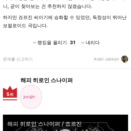
니, 굳이 찾아보는 건 추천하지 않겠습니다.
하지만 죠르진 씨이기에 승화할 수 있었던, 독창성이 뛰어난
보컬로이드 곡입니다.
expand_less
expand_more
랭킹을 올리기
31
내리다
문제를 신고하기
Araki Jakkan
해피 히로인 스나이퍼
5
위
jorujin
해피 히로인 스나이퍼 / 죠르진