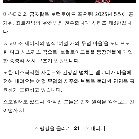
미스터리의 금자탑을 보컬로이드 곡으로! 2025년 5월에 공
개된, 죠르진님의 ‘완전범죄 전수합니다’ 시리즈 제3탄입니
다.
요코미조 세이시의 명작 ‘여덟 개의 무덤 마을’을 모티프로
한 다크 서스펜스 곡으로, 보컬로이드들을 등장인물에 대입
한 중층적 서사 구조가 압권입니다.
또한 미스터리한 사운드와 긴장감 넘치는 멜로디가 마을에
전해 내려오는 여덟 무덤의 저주와 보물을 둘러싼 인연을 훌
륭하게 표현하고 있습니다.
스포일러도 있으니, 아직인 분들은 먼저 원작을 읽어보는 건
어떨까요!
expand_less
expand_more
랭킹을 올리기
21
내리다