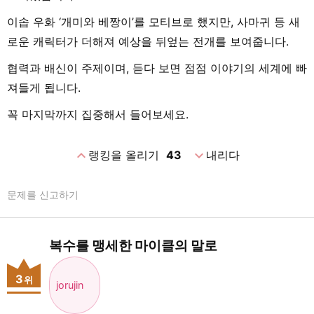
이솝 우화 ‘개미와 베짱이’를 모티브로 했지만, 사마귀 등 새
로운 캐릭터가 더해져 예상을 뒤엎는 전개를 보여줍니다.
협력과 배신이 주제이며, 듣다 보면 점점 이야기의 세계에 빠
져들게 됩니다.
꼭 마지막까지 집중해서 들어보세요.
expand_less
expand_more
랭킹을 올리기
43
내리다
문제를 신고하기
복수를 맹세한 마이클의 말로
3
위
jorujin