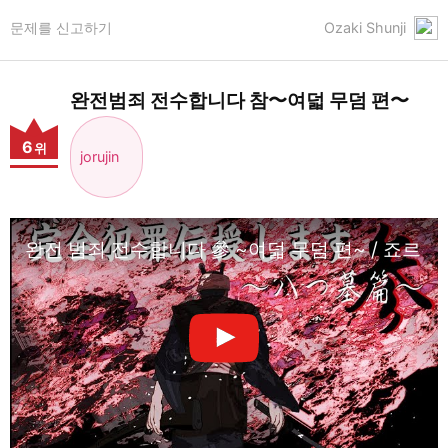
문제를 신고하기
Ozaki Shunji
완전범죄 전수합니다 참〜여덟 무덤 편〜
6
위
jorujin
완전 범죄 전수합니다 參 ~여덟 무덤 편~ / 죠르진