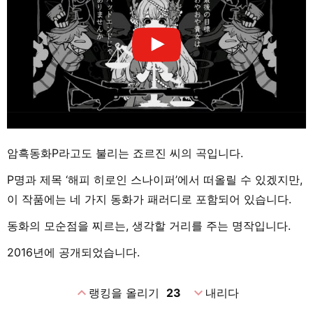
암흑동화P라고도 불리는 죠르진 씨의 곡입니다.
P명과 제목 ‘해피 히로인 스나이퍼’에서 떠올릴 수 있겠지만,
이 작품에는 네 가지 동화가 패러디로 포함되어 있습니다.
동화의 모순점을 찌르는, 생각할 거리를 주는 명작입니다.
2016년에 공개되었습니다.
expand_less
expand_more
랭킹을 올리기
23
내리다