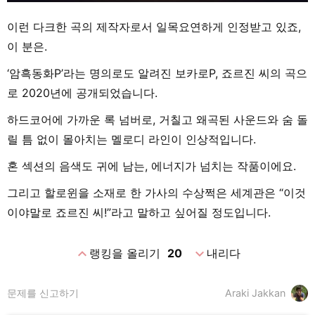
이런 다크한 곡의 제작자로서 일목요연하게 인정받고 있죠,
이 분은.
‘암흑동화P’라는 명의로도 알려진 보카로P, 죠르진 씨의 곡으
로 2020년에 공개되었습니다.
하드코어에 가까운 록 넘버로, 거칠고 왜곡된 사운드와 숨 돌
릴 틈 없이 몰아치는 멜로디 라인이 인상적입니다.
혼 섹션의 음색도 귀에 남는, 에너지가 넘치는 작품이에요.
그리고 할로윈을 소재로 한 가사의 수상쩍은 세계관은 “이것
이야말로 죠르진 씨!”라고 말하고 싶어질 정도입니다.
expand_less
expand_more
랭킹을 올리기
20
내리다
문제를 신고하기
Araki Jakkan