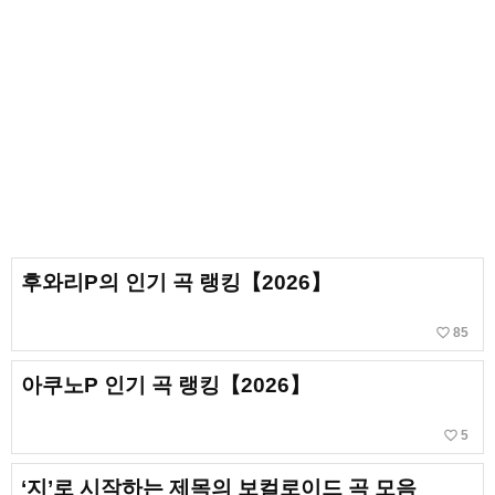
후와리P의 인기 곡 랭킹【2026】
favorite_border
85
아쿠노P 인기 곡 랭킹【2026】
favorite_border
5
‘지’로 시작하는 제목의 보컬로이드 곡 모음