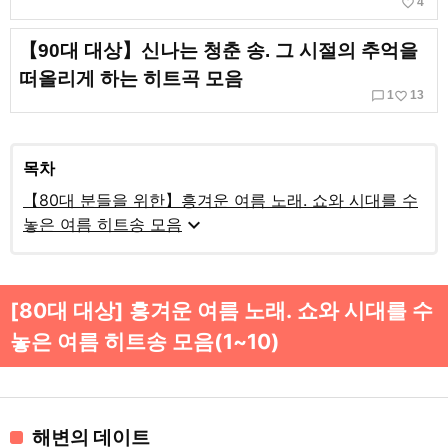
favorite_border
4
【90대 대상】신나는 청춘 송. 그 시절의 추억을
떠올리게 하는 히트곡 모음
chat_bubble_outline
favorite_border
1
13
목차
【80대 분들을 위한】흥겨운 여름 노래. 쇼와 시대를 수
expand_more
놓은 여름 히트송 모음
[80대 대상] 흥겨운 여름 노래. 쇼와 시대를 수
놓은 여름 히트송 모음(1~10)
해변의 데이트