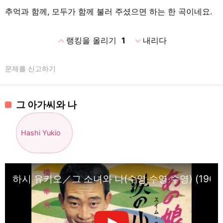
추억과 함께, 모두가 함께 불러 주셨으면 하는 한 곡이네요.
expand_less
expand_more
랭킹을 올리기
1
내리다
문제를 신고하기
그 아가씨와 나
Hashi Yukio
하시 유키오／그 소녀와 나(수영·수영·수영) (1965