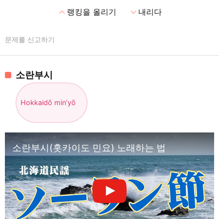
expand_less
expand_more
랭킹을 올리기
내리다
문제를 신고하기
소란부시
Hokkaidō min’yō
소란부시(홋카이도 민요) 노래하는 법