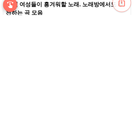
ios_share
swipe
80대 여성들이 흥겨워할 노래. 노래방에서도 추
손끝으로 음악을 탐색
천하는 곡 모음
favorite_border
5
80대 분께 추천하는 가을 노래. 계절감을 느낄 수
있는 가요와 동요 모음
favorite_border
2
80대 분들께 추천하는 실연 송. 애절한 마음이 담
긴 명곡 모음
content_copy
favorite_border
15
play_arrow
90대 분들께 추천하는 분위기를 띄우는 곡. 다 함
께 듣고 노래하며 즐거운 노래
favorite_border
15
favorite_border
80대 분께 추천하는 사랑 노래. 쇼와 시대를 수놓
은 명작 러브송 모음
favorite_border
10