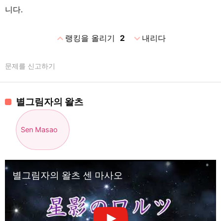
니다.
expand_less
expand_more
랭킹을 올리기
2
내리다
문제를 신고하기
별그림자의 왈츠
Sen Masao
별그림자의 왈츠 센 마사오