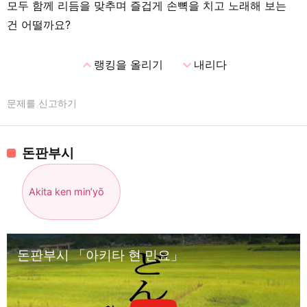
모두 함께 리듬을 맞추며 즐겁게 손뼉을 치고 노래해 보는
건 어떨까요?
expand_less
expand_more
랭킹을 올리기
내리다
문제를 신고하기
돈판부시
Akita ken min’yō
돈판부시 「아키타 현 민요」