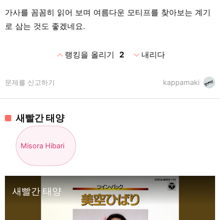
가사를 꼼꼼히 읽어 보며 여름다운 모티프를 찾아보는 계기
로 삼는 것도 좋겠네요.
expand_less
expand_more
랭킹을 올리기
2
내리다
문제를 신고하기
kappamaki
새빨간 태양
Misora Hibari
새빨간 태양