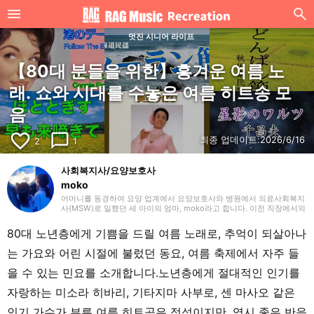
멋진 시니어 라이프
【80대 분들을 위한】흥겨운 여름 노
래. 쇼와 시대를 수놓은 여름 히트송 모
음
favorite_border
chat_bubble_outline
최종 업데이트:
2026/6/16
2
1
사회복지사/요양보호사
moko
어머니를 동경하여 요양 업계에서 요양보호사와 병원에서 의료사회복지
사(MSW)로 일했던 세 아이의 엄마, moko라고 합니다. 이전 직장에서의
경험을 살려 주로 요양(개호)에 관한 글을 작성하겠습니다. 잘 부탁드립
니다.
80대 노년층에게 기쁨을 드릴 여름 노래로, 추억이 되살아나
는 가요와 어린 시절에 불렀던 동요, 여름 축제에서 자주 들
을 수 있는 민요를 소개합니다.노년층에게 절대적인 인기를
자랑하는 미소라 히바리, 기타지마 사부로, 센 마사오 같은
인기 가수가 부른 여름 히트곡은 정석이지만, 역시 좋은 반응