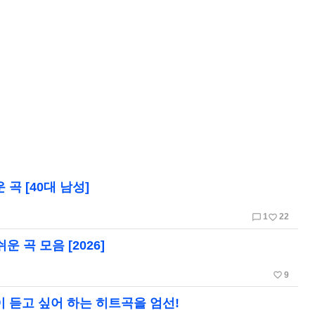
곡 [40대 남성]
chat_bubble_outline
favorite_border
1
22
 곡 모음 [2026]
favorite_border
9
이 듣고 싶어 하는 히트곡을 엄선!