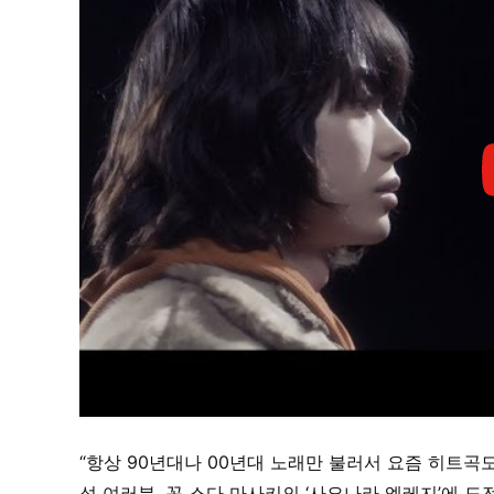
“항상 90년대나 00년대 노래만 불러서 요즘 히트곡도
성 여러분, 꼭 스다 마사키의 ‘사요나라 엘레지’에 