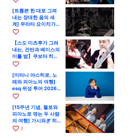
함께 9월 28일 RAG로
[트롬본 한 대로 그려
내는 장대한 음의 세
계] 무라타 요이치가
CD 발매 기념 투어로
favorite_border
9월 4일 교토에
【스도 미츠루가 그려
내는, 건반과 베이스의
이틀 밤】쿠보타 히로
시, 후지이 소라, 하나
favorite_border
다 에미와 교토 RAG에
[미타니 야스히로, 노
서 공동 출연
래와 피아노의 여행]
esq 위성 투어 2026
교토 공연을 10월에 개
favorite_border
최
[15주년 기념, 첼로와
피아노로 엮는 두 사람
의 여행] 가시와ぎ 히
로키 & 미쓰다 겐이치
favorite_border
3
가 11월 12일 교토