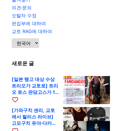
의견·문의
오탈자 수정
편집부에 대하여
교토 RAG에 대하여
새로운 글
[일본 탱고 대상 수상
트리오가 교토로] 트리
오 로스 판당고스가 10
월 9일 RAG에서 공연
favorite_border
[가와구치 센리, 교토
에서 릴리스 라이브]
고모구치 유야·다카하
시 요시키·도모다 준과
favorite_border