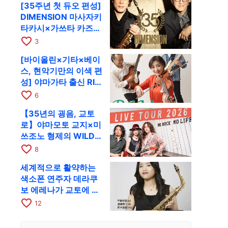
[35주년 첫 듀오 편성]
RAG로
DIMENSION 마사자키
타카시×가쓰타 카즈키
가 10월 11일 교토
favorite_border
3
RAG로
[바이올린×기타×베이
스, 현악기만의 이색 편
성] 야마가타 출신 RIM
이 첫 전국 투어로 8월
favorite_border
6
17일 RAG에
【35년의 굉음, 교토
로】야마모토 교지×미
쓰조노 형제의 WILD
FLAG가 8월 6일 RAG
favorite_border
8
에서 라이브
세계적으로 활약하는
색소폰 연주자 데라쿠
보 에레나가 교토에 온
다! 콰르텟 투어 교토
favorite_border
12
공연을 10월 28일에
개최