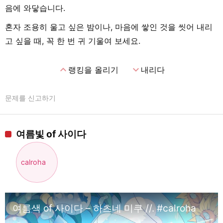
음에 와닿습니다.
혼자 조용히 울고 싶은 밤이나, 마음에 쌓인 것을 씻어 내리
고 싶을 때, 꼭 한 번 귀 기울여 보세요.
expand_less
expand_more
랭킹을 올리기
내리다
문제를 신고하기
여름빛 of 사이다
calroha
여름색 of 사이다 – 하츠네 미쿠 //. #calroha