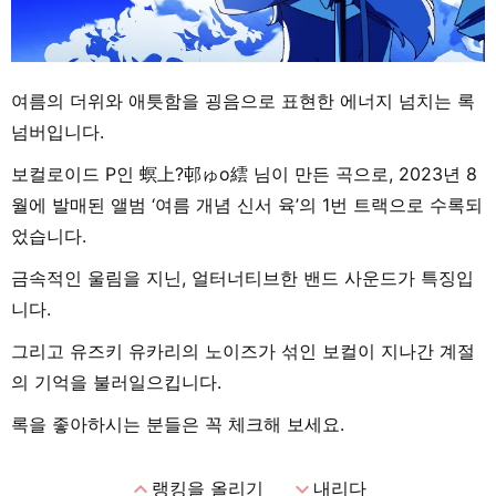
여름의 더위와 애틋함을 굉음으로 표현한 에너지 넘치는 록
넘버입니다.
보컬로이드 P인 螟上?邨ゅo繧 님이 만든 곡으로, 2023년 8
월에 발매된 앨범 ‘여름 개념 신서 육’의 1번 트랙으로 수록되
었습니다.
금속적인 울림을 지닌, 얼터너티브한 밴드 사운드가 특징입
니다.
그리고 유즈키 유카리의 노이즈가 섞인 보컬이 지나간 계절
의 기억을 불러일으킵니다.
록을 좋아하시는 분들은 꼭 체크해 보세요.
expand_less
expand_more
랭킹을 올리기
내리다