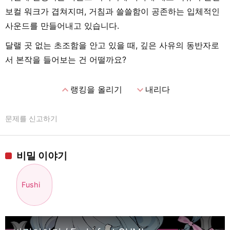
보컬 워크가 겹쳐지며, 거침과 쓸쓸함이 공존하는 입체적인
사운드를 만들어내고 있습니다.
달랠 곳 없는 초조함을 안고 있을 때, 깊은 사유의 동반자로
서 본작을 들어보는 건 어떨까요?
expand_less
expand_more
랭킹을 올리기
내리다
문제를 신고하기
비밀 이야기
Fushi