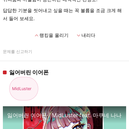
답답한 기분을 씻어내고 싶을 때는 꼭 볼륨을 조금 크게 해
서 들어 보세요.
expand_less
expand_more
랭킹을 올리기
내리다
문제를 신고하기
잃어버린 이어폰
MidLuster
잃어버린 이어폰 / MidLuster feat. 마쿠네 나나