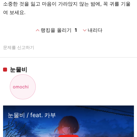
소중한 것을 잃고 마음이 가라앉지 않는 밤에, 꼭 귀를 기울
여 보세요.
expand_less
expand_more
랭킹을 올리기
1
내리다
문제를 신고하기
눈물비
omochi
눈물비 / feat. 카부