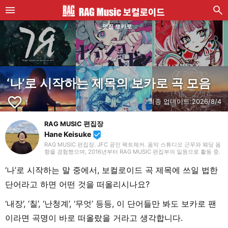
멋진 보카로
‘나’로 시작하는 제목의 보카로 곡 모음
favorite_border
최종 업데이트:
2026/8/4
1
RAG MUSIC 편집장
Hane Keisuke
beenhere
RAG MUSIC 편집장. JFC 공인 팩트체커. 음악 스튜디오 근무와 웨딩 음
향을 경험했으며, 2016년부터 RAG MUSIC 편집부의 일원으로 활동 중.
초등학교에서는 마칭, 중학교에서는 관악부에서 클라리넷, 고등학교 이
후에는 밴드에서 드럼 등 다양한 악기를 경험. 각종 곡 소개 글을 비롯해,
‘나’로 시작하는 말 중에서, 보컬로이드 곡 제목에 쓰일 법한
각지의 음악 페스티벌 소개 기사와 라이브 리포트 등, 자신의 음악 활동
과 지금까지의 업무로 쌓아 온 경험을 바탕으로 매일 기사를 제작하고 있
단어라고 하면 어떤 것을 떠올리시나요?
습니다. 음악은 국내외 록은 물론, 최근에는 J-POP도 폭넓게 즐겨 듣습
니다.
‘내장’, ‘칠’, ‘난청계’, ‘무엇’ 등등, 이 단어들만 봐도 보카로 팬
이라면 곡명이 바로 떠올랐을 거라고 생각합니다.