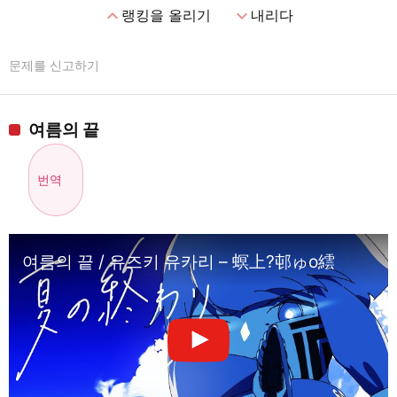
expand_less
expand_more
랭킹을 올리기
내리다
문제를 신고하기
여름의 끝
번역
여름의 끝 / 유즈키 유카리 – 螟上?邨ゅo繧