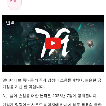
A_II
번역
얼터너티브 록다운 왜곡과 감정이 소용돌이치며, 불온한 공
기감을 지닌 한 곡입니다.
A_II 님이 손길을 더한 본작은 2026년 7월에 공개됩니다.
거칠게 일렁이는 사운드 이미지에 카사네 테토 특유의 쿨한