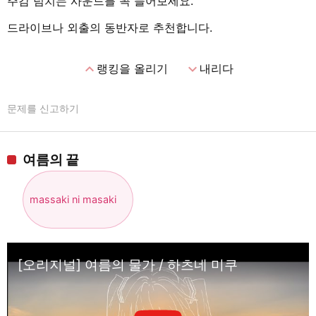
주감 넘치는 사운드를 꼭 들어보세요.
드라이브나 외출의 동반자로 추천합니다.
expand_less
expand_more
랭킹을 올리기
내리다
문제를 신고하기
여름의 끝
massaki ni masaki
[오리지널] 여름의 물가 / 하츠네 미쿠