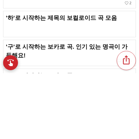
favorite_border
2
'하'로 시작하는 제목의 보컬로이드 곡 모음
'구'로 시작하는 보카로 곡. 인기 있는 명곡이 가
득해요!
ios_share
chat_bubble_outline
favorite_border
2
5
swipe
손끝으로 음악을 탐색
'か'로 시작하는 보카로 곡
favorite_border
6
「を」로 시작하는 제목의 보컬로이드 곡 모음
favorite_border
1
content_copy
빠져드는 보카로 개그곡 모음 [웃김]