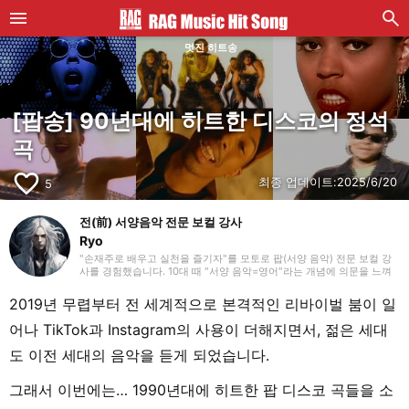
멋진 히트송
[팝송] 90년대에 히트한 디스코의 정석
곡
favorite_border
최종 업데이트:
2025/6/20
5
전(前) 서양음악 전문 보컬 강사
Ryo
"손재주로 배우고 실천을 즐기자"를 모토로 팝(서양 음악) 전문 보컬 강
사를 경험했습니다. 10대 때 "서양 음악=영어"라는 개념에 의문을 느껴
전 세계의 곡을 듣기 시작했어요. 현재는 80개국 이상 음악을 파고들며,
개인으로 곡 소개 블로그를 운영 중입니다. 평소에는 누에보 플라멩코,
2019년 무렵부터 전 세계적으로 본격적인 리바이벌 붐이 일
볼레로, 칸초네, R&B 등의 장르를 자주 듣습니다. 당신이 원하는 한 곡을
찾아, 매일 글을 업데이트해 나가겠습니다!
어나 TikTok과 Instagram의 사용이 더해지면서, 젊은 세대
도 이전 세대의 음악을 듣게 되었습니다.
그래서 이번에는… 1990년대에 히트한 팝 디스코 곡들을 소