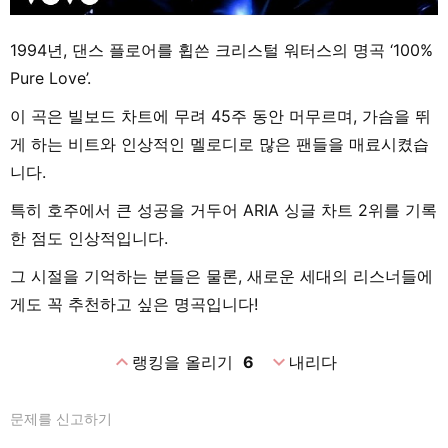
1994년, 댄스 플로어를 휩쓴 크리스털 워터스의 명곡 ‘100%
Pure Love’.
이 곡은 빌보드 차트에 무려 45주 동안 머무르며, 가슴을 뛰
게 하는 비트와 인상적인 멜로디로 많은 팬들을 매료시켰습
니다.
특히 호주에서 큰 성공을 거두어 ARIA 싱글 차트 2위를 기록
한 점도 인상적입니다.
그 시절을 기억하는 분들은 물론, 새로운 세대의 리스너들에
게도 꼭 추천하고 싶은 명곡입니다!
expand_less
expand_more
랭킹을 올리기
6
내리다
문제를 신고하기