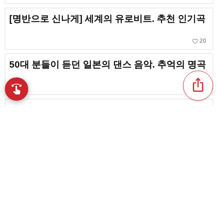
[명반으로 신나게] 세계의 유로비트. 추천 인기곡
favorite_border
20
50대 분들이 듣던 일본의 댄스 음악. 추억의 명곡
ios_share
favorite_border
swipe
13
손끝으로 음악을 탐색
CM에 기용된 90년대의 서양 음악. CM 송 모음
favorite_border
5
[90대] 몸을 움직이는 게 즐거워지는! 댄스곡 &
체조 송
favorite_border
1
content_copy
70년대에 히트한 서양의 댄스 음악. 세계의 명곡,
인기 곡