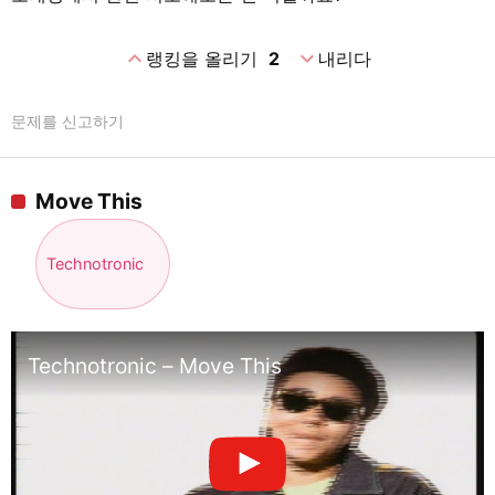
expand_less
expand_more
랭킹을 올리기
2
내리다
문제를 신고하기
Move This
Technotronic
Technotronic – Move This