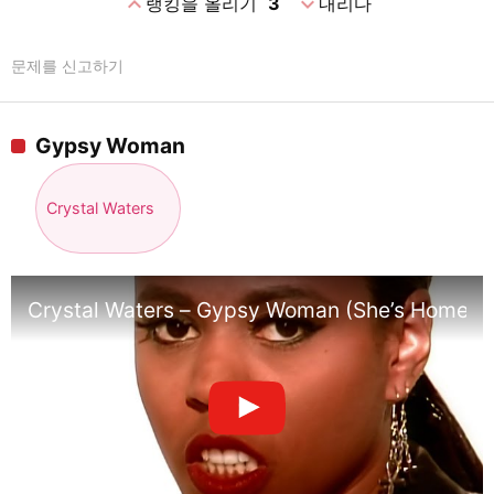
expand_less
expand_more
랭킹을 올리기
3
내리다
문제를 신고하기
Gypsy Woman
Crystal Waters
Crystal Waters – Gypsy Woman (She’s Homeless