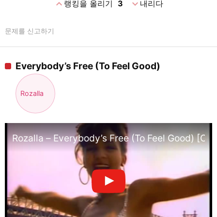
expand_less
expand_more
랭킹을 올리기
3
내리다
문제를 신고하기
Everybody’s Free (To Feel Good)
Rozalla
Rozalla – Everybody’s Free (To Feel Good) [Offi