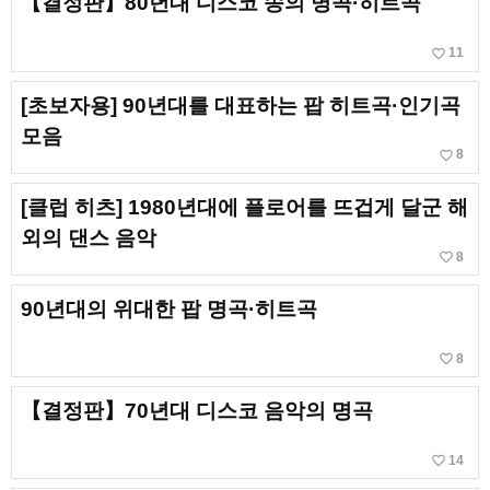
【결정판】80년대 디스코 송의 명곡·히트곡
favorite_border
11
[초보자용] 90년대를 대표하는 팝 히트곡·인기곡
모음
favorite_border
8
[클럽 히츠] 1980년대에 플로어를 뜨겁게 달군 해
외의 댄스 음악
favorite_border
8
90년대의 위대한 팝 명곡·히트곡
favorite_border
8
【결정판】70년대 디스코 음악의 명곡
favorite_border
14