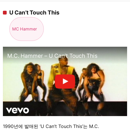
U Can’t Touch This
MC Hammer
M.C. Hammer – U Can’t Touch This
1990년에 발매된 ‘U Can’t Touch This’는 M.C.