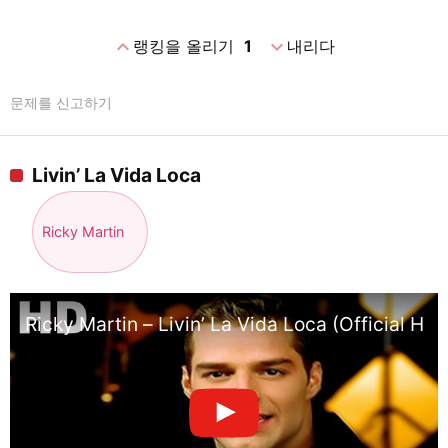
expand_less
expand_more
랭킹을 올리기
1
내리다
문제를 신고하기
Livin’ La Vida Loca
Ricky Martin
Ricky Martin – Livin’ La Vida Loca (Official HD